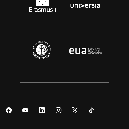
Síguenos
Síguenos
Síguenos
Síguenos
Síguenos
Síguenos
en
en
en
en
en
en
Facebook
YouTube
LinkedIn
Instagram
Twitter
Tiktok