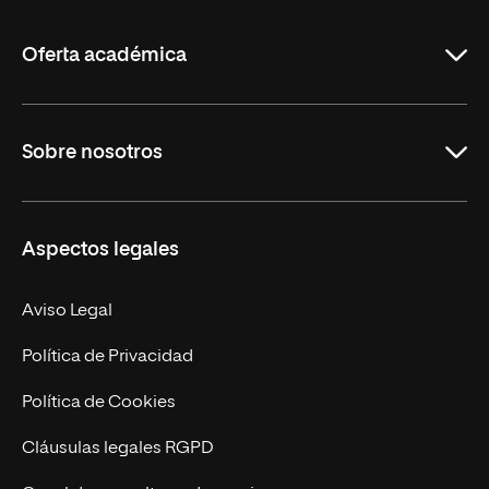
La
Rioja
Oferta académica
Grados
Sobre nosotros
Másteres Oficiales
Másteres Propios
Misión y Valores
Aspectos legales
Doctorados
Facultades
Experto Universitario
Nuestro Equipo
Aviso Legal
Postgrados
Trabaja en UNIR
Política de Privacidad
Cursos Universitarios
Actualidad
Política de Cookies
UNIR Revista
Cláusulas legales RGPD