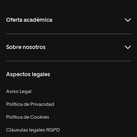
de
La
Rioja
Oferta académica
Grados
Sobre nosotros
Másteres Oficiales
Másteres Propios
Misión y Valores
Aspectos legales
Doctorados
Facultades
Experto Universitario
Nuestro Equipo
Aviso Legal
Postgrados
Trabaja en UNIR
Política de Privacidad
Cursos Universitarios
Actualidad
Política de Cookies
UNIR Revista
Cláusulas legales RGPD