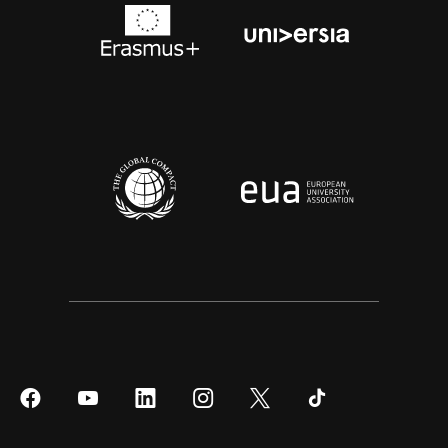
Síguenos
Síguenos
Síguenos
Síguenos
Síguenos
Síguenos
en
en
en
en
en
en
Facebook
YouTube
LinkedIn
Instagram
Twitter
Tiktok