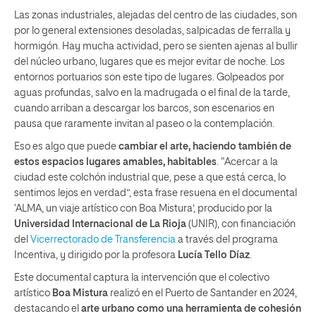
Las zonas industriales, alejadas del centro de las ciudades, son
por lo general extensiones desoladas, salpicadas de ferralla y
hormigón. Hay mucha actividad, pero se sienten ajenas al bullir
del núcleo urbano, lugares que es mejor evitar de noche. Los
entornos portuarios son este tipo de lugares. Golpeados por
aguas profundas, salvo en la madrugada o el final de la tarde,
cuando arriban a descargar los barcos, son escenarios en
pausa que raramente invitan al paseo o la contemplación.
Eso es algo que puede
cambiar el arte, haciendo también de
estos espacios lugares amables, habitables
. “Acercar a la
ciudad este colchón industrial que, pese a que está cerca, lo
sentimos lejos en verdad”, esta frase resuena en el documental
‘ALMA, un viaje artístico con Boa Mistura’, producido por la
Universidad Internacional de La Rioja
(UNIR), con financiación
del
Vicerrectorado de Transferencia
a través del programa
Incentiva, y dirigido por la profesora
Lucía Tello Díaz
.
Este documental captura la intervención que el colectivo
artístico
Boa Mistura
realizó en el Puerto de Santander en 2024,
destacando el
arte urbano como una herramienta de cohesión