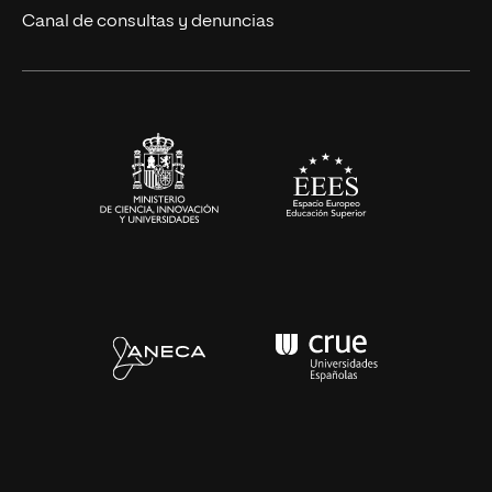
Eventos
Canal de consultas y denuncias
Alianzas corporativas
Sala de prensa
Contacto