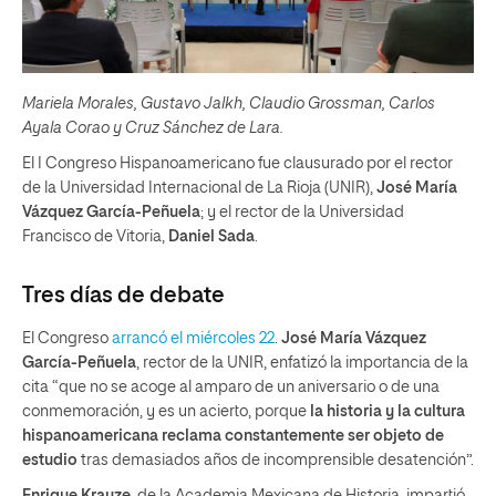
Mariela Morales, Gustavo Jalkh, Claudio Grossman, Carlos
Ayala Corao y Cruz Sánchez de Lara.
El I Congreso Hispanoamericano fue clausurado por el rector
de la Universidad Internacional de La Rioja (UNIR),
José María
Vázquez García-Peñuela
; y el rector de la Universidad
Francisco de Vitoria,
Daniel Sada
.
Tres días de debate
El Congreso
arrancó el miércoles 22
.
José María Vázquez
García-Peñuela
, rector de la UNIR, enfatizó la importancia de la
cita “que no se acoge al amparo de un aniversario o de una
conmemoración, y es un acierto, porque
la historia y la cultura
hispanoamericana reclama constantemente ser objeto de
estudio
tras demasiados años de incomprensible desatención”.
Enrique Krauze
, de la Academia Mexicana de Historia, impartió