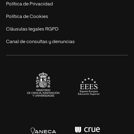
Postgrados
Trabaja en UNIR
Política de Privacidad
Cursos Universitarios
Actualidad
Política de Cookies
UNIR Revista
Cláusulas legales RGPD
Eventos
Canal de consultas y denuncias
Alianzas corporativas
Sala de prensa
Contacto