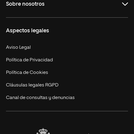
Sobre nosotros
Másteres Oficiales
Másteres Propios
Misión y Valores
Aspectos legales
Doctorados
Facultades
Experto Universitario
Nuestro Equipo
Aviso Legal
Postgrados
Trabaja en UNIR
Política de Privacidad
Cursos Universitarios
Actualidad
Política de Cookies
UNIR Revista
Cláusulas legales RGPD
Eventos
Canal de consultas y denuncias
Alianzas corporativas
Sala de prensa