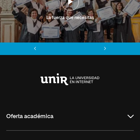
La fuerza que necesitas
Anterior
Siguiente
Universidad
Internacional
de
La
Rioja
Oferta académica
Grados