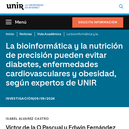
Menú
SOLICITA INFORMACIÓN
Inicio
Noticias
Vida Académica
La bioinformática y la nutrición de precisión pueden evitar diabetes, enfermedades cardiovasculares y obesidad, según expertos de UNIR
La bioinformática y la nutrición
de precisión pueden evitar
diabetes, enfermedades
cardiovasculares y obesidad,
según expertos de UNIR
INVESTIGACIÓN
|09/09/2024
ISABEL ALVAREZ CASTRO
Víctor de la O Pascual y Edwin Fernández