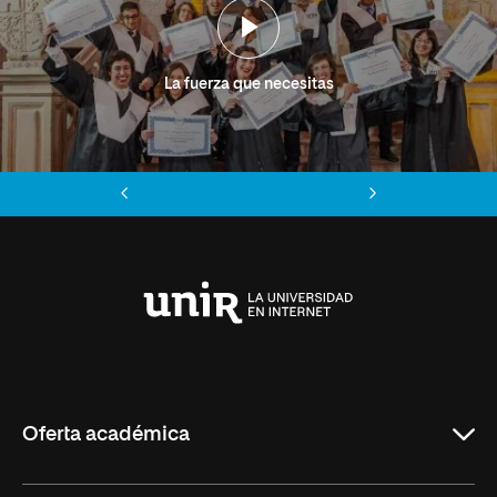
La fuerza que necesitas
Anterior
Siguiente
Universidad
Internacional
de
La
Rioja
Oferta académica