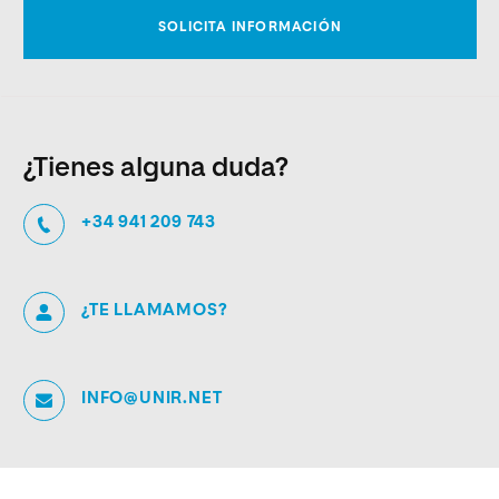
¿Tienes alguna duda?
+34 941 209 743
¿TE LLAMAMOS?
INFO@UNIR.NET