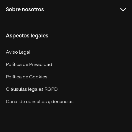
Grados
Sobre nosotros
Másteres Oficiales
Másteres Propios
Misión y Valores
Aspectos legales
Doctorados
Facultades
Experto Universitario
Nuestro Equipo
Aviso Legal
Postgrados
Trabaja en UNIR
Política de Privacidad
Cursos Universitarios
Actualidad
Política de Cookies
UNIR Revista
Cláusulas legales RGPD
Eventos
Canal de consultas y denuncias
Alianzas corporativas
Sala de prensa