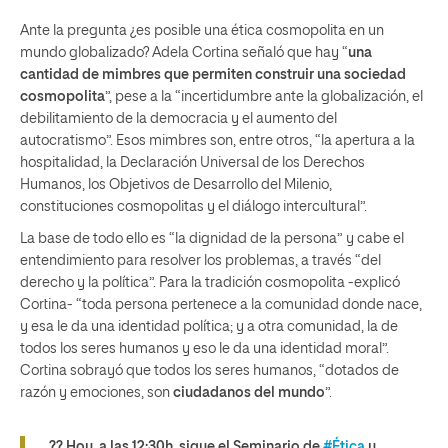
Ante la pregunta ¿es posible una ética cosmopolita en un
mundo globalizado? Adela Cortina señaló que hay “
una
cantidad de mimbres que permiten construir una sociedad
cosmopolita
”, pese a la “incertidumbre ante la globalización, el
debilitamiento de la democracia y el aumento del
autocratismo”. Esos mimbres son, entre otros, “la apertura a la
hospitalidad, la Declaración Universal de los Derechos
Humanos, los Objetivos de Desarrollo del Milenio,
constituciones cosmopolitas y el diálogo intercultural”.
La base de todo ello es “la dignidad de la persona” y cabe el
entendimiento para resolver los problemas, a través “del
derecho y la política”. Para la tradición cosmopolita -explicó
Cortina- “toda persona pertenece a la comunidad donde nace,
y esa le da una identidad política; y a otra comunidad, la de
todos los seres humanos y eso le da una identidad moral”.
Cortina sobrayó que todos los seres humanos, “dotados de
razón y emociones, son
ciudadanos del mundo
”.
?? Hoy, a las 12:30h, sigue el Seminario de
#Ética
y