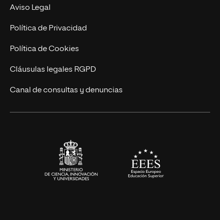
Experto Universitario
Nuestro Equipo
Aviso Legal
Postgrados
Trabaja en UNIR
Política de Privacidad
Cursos Universitarios
Actualidad
Política de Cookies
UNIR Revista
Cláusulas legales RGPD
Eventos
Canal de consultas y denuncias
Alianzas corporativas
Sala de prensa
Contacto