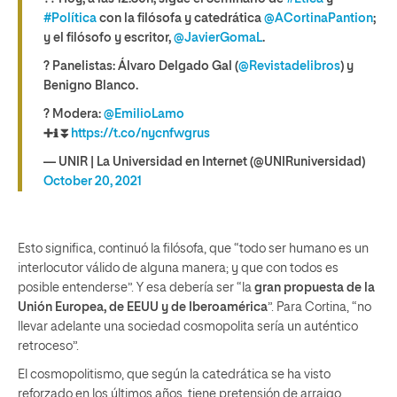
#Política
con la filósofa y catedrática
@ACortinaPantion
;
y el filósofo y escritor,
@JavierGomaL
.
? Panelistas: Álvaro Delgado Gal (
@Revistadelibros
) y
Benigno Blanco.
? Modera:
@EmilioLamo
➕ℹ️⏬
https://t.co/nycnfwgrus
— UNIR | La Universidad en Internet (@UNIRuniversidad)
October 20, 2021
Esto significa, continuó la filósofa, que “todo ser humano es un
interlocutor válido de alguna manera; y que con todos es
posible entenderse”. Y esa debería ser “la
gran propuesta de la
Unión Europea, de EEUU y de Iberoamérica
”. Para Cortina, “no
llevar adelante una sociedad cosmopolita sería un auténtico
retroceso”.
El cosmopolitismo, que según la catedrática se ha visto
reforzado en los últimos años, tiene pretensión de arraigo,