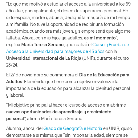
“Lo que me motivó a estudiar el acceso a la universidad a los 59
años fue, principalmente, el deseo de superación personal. He
sido esposa, madre y abuela, dediqué la mayoría de mi tiempo
a mi familia. No tuve la oportunidad de recibir una formación
académica cuando era más joven, y siempre sentí que algo me
faltaba. Ahora, con mis hijos ya adultos,
es mi momento
”,
explica
María Teresa Serrano
, que realizó el
Curso y Prueba de
Acceso a la Universidad para mayores de 45 años
con la
Universidad Internacional de La Rioja
(UNIR), durante el curso
23/24.
El 27 de noviembre se conmemora el
Día de la Educación para
Adultos
. Efeméride que tiene como objetivo revalorizar la
importancia de la educación para alcanzar la plenitud personal
y laboral.
“Mi objetivo principal al hacer el curso de acceso era abrirme
nuevas oportunidades de aprendizaje y crecimiento
personal
”, afirma María Teresa Serrano.
Alumna, ahora, del
Grado de Geografía e Historia
en UNIR, quiso
demostrarse a sí misma que “sin importar la edad, siempre se