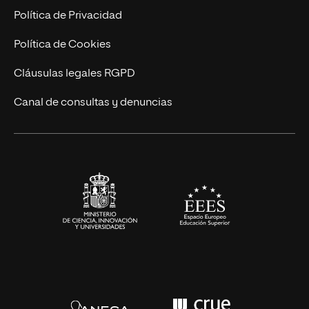
Postgrados
Trabaja en UNIR
Política de Privacidad
Cursos Universitarios
Actualidad
Política de Cookies
UNIR Revista
Cláusulas legales RGPD
Eventos
Canal de consultas y denuncias
Alianzas corporativas
Sala de prensa
Contacto