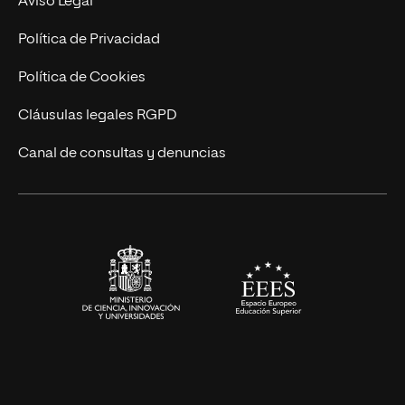
Aviso Legal
Postgrados
Trabaja en UNIR
Política de Privacidad
Cursos Universitarios
Actualidad
Política de Cookies
UNIR Revista
Cláusulas legales RGPD
Eventos
Canal de consultas y denuncias
Alianzas corporativas
Sala de prensa
Contacto