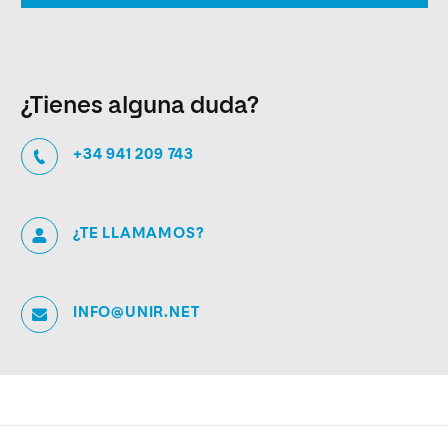
¿Tienes alguna duda?
+34 941 209 743
¿TE LLAMAMOS?
INFO@UNIR.NET