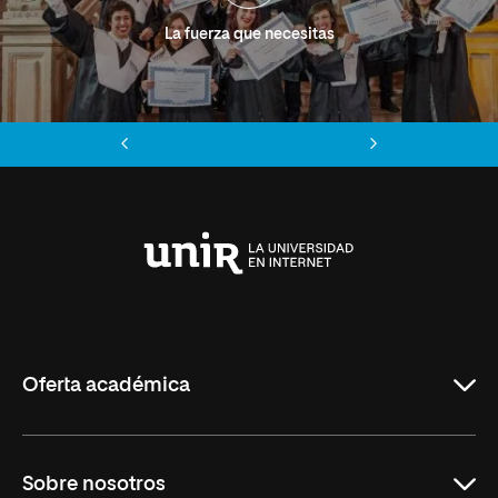
La fuerza que necesitas
Anterior
Siguiente
Universidad
Internacional
de
La
Rioja
Oferta académica
Grados
Sobre nosotros
Másteres Oficiales