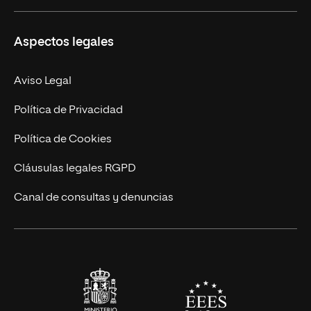
Másteres Propios
Misión y Valores
Aspectos legales
Doctorados
Facultades
Experto Universitario
Nuestro Equipo
Aviso Legal
Postgrados
Trabaja en UNIR
Política de Privacidad
Cursos Universitarios
Actualidad
Política de Cookies
UNIR Revista
Cláusulas legales RGPD
Eventos
Canal de consultas y denuncias
Alianzas corporativas
Sala de prensa
Contacto