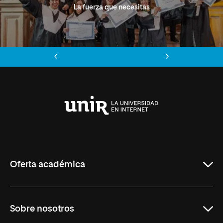
La fuerza que necesitas
Anterior
Siguiente
Universidad
Internacional
de
La
Rioja
Oferta académica
Grados
Sobre nosotros
Másteres Oficiales