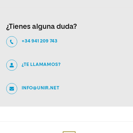
¿Tienes alguna duda?
+34 941 209 743
¿TE LLAMAMOS?
INFO@UNIR.NET