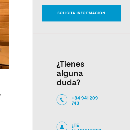
¿Tienes
alguna
duda?
e
+34 941 209
743
¿TE