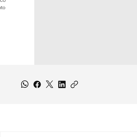
ico
nto