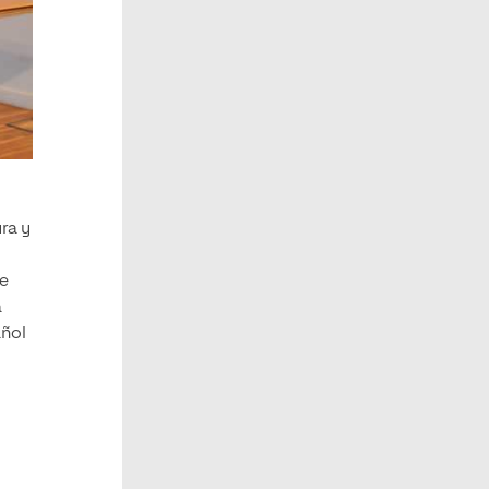
ra y
se
a
añol