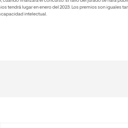
cuando finalizará el concurso. El fallo del jurado se hará públ
ios tendrá lugar en enero del 2023. Los premios son iguales ta
scapacidad intelectual.