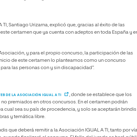
 TI, Santiago Urizarna, explicó que, gracias al éxito de las
n este certamen que ya cuenta con adeptos en toda España y e
Asociación, y para el propio concurso, la participación de las
 inicio de este certamen lo planteamos como un concurso
l para las personas con y sin discapacidad”.
, donde se establece que los
EB DE LA ASOCIACIÓN IGUAL A TI
 y no premiados en otros concursos. En el certamen podrán
ea cual sea su país de procedencia, y solo se aceptarán brindis
ras y temática libre.
s que deberá remitir a la Asociación IGUAL A TI, tanto por ví