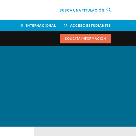
BUSCA UNA TITULACIÓN
INTERNACIONAL
ACCESO ESTUDIANTES
SOLICITA INFORMACIÓN
Facultad de Ciencias de la
Educación y Humanidades
Facultad de Ciencias de la
Salud
Facultad de Economía y
Empresa
Escuela Superior de Ingeniería
y Tecnología (ESIT)
Facultad de Derecho