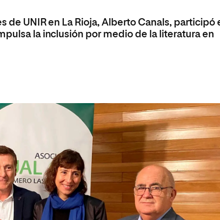
olíticas y Relaciones
Acceso universitario para
na de Movilidad
nales
mayores
s de UNIR en La Rioja, Alberto Canals, participó 
nacional
pulsa la inclusión por medio de la literatura en