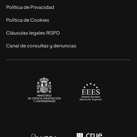
Postgrados
Trabaja en UNIR
Política de Privacidad
Cursos Universitarios
Actualidad
Política de Cookies
UNIR Revista
Cláusulas legales RGPD
Eventos
Canal de consultas y denuncias
Alianzas corporativas
Sala de prensa
Contacto