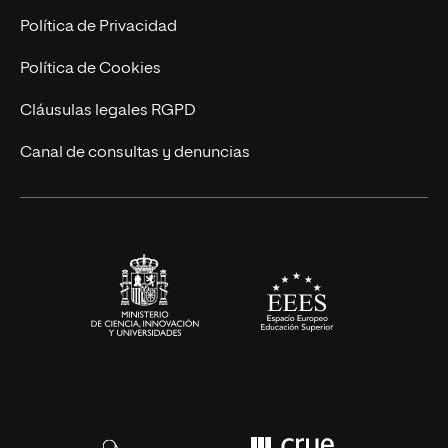
Postgrados
Trabaja en UNIR
Política de Privacidad
Cursos Universitarios
Actualidad
Política de Cookies
UNIR Revista
Cláusulas legales RGPD
Eventos
Canal de consultas y denuncias
Alianzas corporativas
Sala de prensa
Contacto