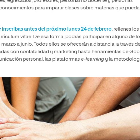
s, egresados, profesores, personal no docente y personas
y conocimientos para impartir clases sobre materias que pued
e inscribas antes del próximo lunes 24 de febrero
, rellenes los
rículum vitae. De esa forma, podrás participar en alguno de l
marzo a junio. Todos ellos se ofrecerán a distancia, a través d
nadas con contabilidad y marketing hasta herramientas de Goo
municación personal, las plataformas
e-learning
y la metodolog