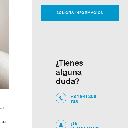
¿Tienes
alguna
duda?
+34 941 209
743
va
cias
¿TE