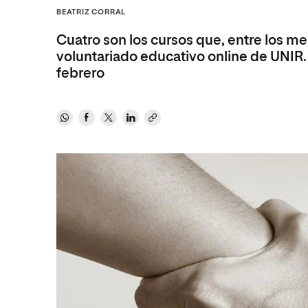
Diseño
Ingeniería y Tecnología
BEATRIZ CORRAL
Ciencias P
Escuela de Humanidades
Ofici
Ciencias de la Salud
Diseño
Internacio
Inter
Cuatro son los cursos que, entre los me
Normas de Organización y
Ciencias Sociales
Ciencias de la Salud
Funcionamiento
voluntariado educativo online de UNIR. 
febrero
Humanidades
Ciencias Sociales
Artes
Humanidades
Música
Artes
Música