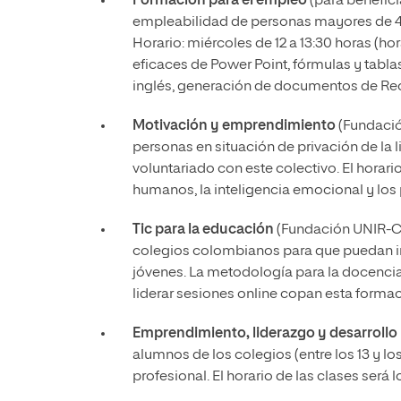
Formación para el empleo
(para benefici
empleabilidad de personas mayores de 40 
Horario: miércoles de 12 a 13:30 horas (h
eficaces de Power Point, fórmulas y tabla
inglés, generación de documentos de Re
Motivación y emprendimiento
(Fundación
personas en situación de privación de la l
voluntariado con este colectivo. El horari
humanos, la inteligencia emocional y lo
Tic para la educación
(Fundación UNIR-Col
colegios colombianos para que puedan inc
jóvenes. La metodología para la docencia 
liderar sesiones online copan esta formaci
Emprendimiento, liderazgo y desarrollo 
alumnos de los colegios (entre los 13 y lo
profesional. El horario de las clases será 