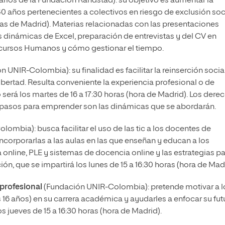
arios de la Fundación Randstad): su objetivo es aumentar la
años pertenecientes a colectivos en riesgo de exclusión soci
oras de Madrid). Materias relacionadas con las presentaciones
s dinámicas de Excel, preparación de entrevistas y del CV en
cursos Humanos y cómo gestionar el tiempo.
 UNIR-Colombia): su finalidad es facilitar la reinserción socia
ibertad. Resulta conveniente la experiencia profesional o de
o será los martes de 16 a 17:30 horas (hora de Madrid). Los dere
s pasos para emprender son las dinámicas que se abordarán.
ombia): busca facilitar el uso de las tic a los docentes de
orporarlas a las aulas en las que enseñan y educan a los
online, PLE y sistemas de docencia online y las estrategias p
ón, que se impartirá los lunes de 15 a 16:30 horas (hora de Madr
profesional
(Fundación UNIR-Colombia): pretende motivar a l
s 16 años) en su carrera académica y ayudarles a enfocar su fut
los jueves de 15 a 16:30 horas (hora de Madrid).