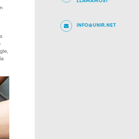
LLAMAMOS?
an
INFO@UNIR.NET
os
e
gle,
ía