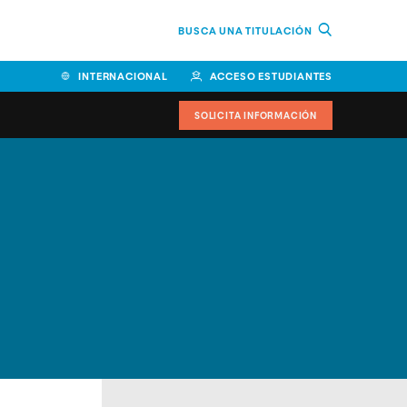
BUSCA UNA TITULACIÓN
INTERNACIONAL
ACCESO ESTUDIANTES
SOLICITA INFORMACIÓN
Facultad de Ciencias de la
Educación y Humanidades
Facultad de Ciencias de la
Salud
Facultad de Economía y
Empresa
Escuela Superior de Ingeniería
y Tecnología (ESIT)
Facultad de Derecho