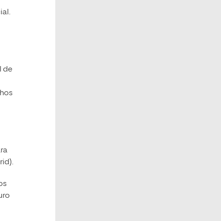
al.
l de
chos
ara
id).
os
uro