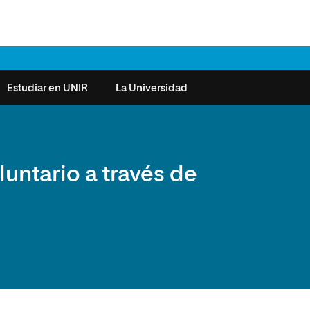
Estudiar en UNIR
La Universidad
ntas frecuentes
Órganos de Gobierno
Derecho
Cómo matricularse
Investigación
luntario a través de
e la Salud
nocimiento de créditos
Vicerrectorados
Ciencias de la Seguridad
Becas universitarias y tasas
Plan Estratégico
ros de Exámenes
Consejo Social de UNIR
Ciencias Sociales
Requisitos de acceso a la
Sistema de Calidad
Universidad
cio de Orientación
Claustro
Artes
Futuros de la Educación
émica (SOA)
Formación bonificada
Superior
 y Comunicación
Nuestros Estudiantes
Humanidades
cio de Atención a las
 y Tecnología
Sala de prensa
Música
sidades Especiales
Idiomas
cio de Solicitudes