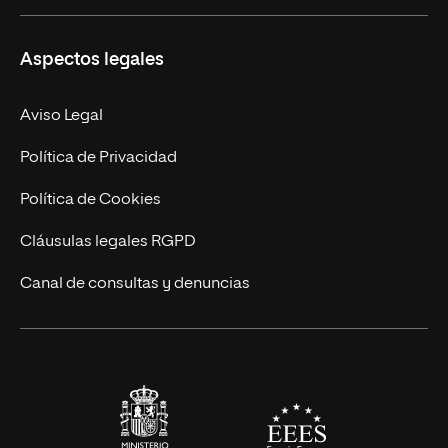
Másteres Propios
Misión y Valores
Aspectos legales
Doctorados
Facultades
Experto Universitario
Nuestro Equipo
Aviso Legal
Postgrados
Trabaja en UNIR
Política de Privacidad
Cursos Universitarios
Actualidad
Política de Cookies
UNIR Revista
Cláusulas legales RGPD
Eventos
Canal de consultas y denuncias
Alianzas corporativas
Sala de prensa
Contacto