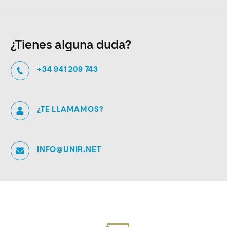
¿Tienes alguna duda?
+34 941 209 743
¿TE LLAMAMOS?
INFO@UNIR.NET