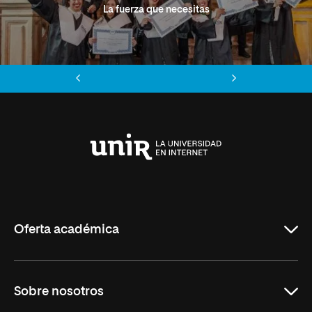
La fuerza que necesitas
Anterior
Siguiente
Universidad
Internacional
de
La
Rioja
Oferta académica
Grados
Sobre nosotros
Másteres Oficiales