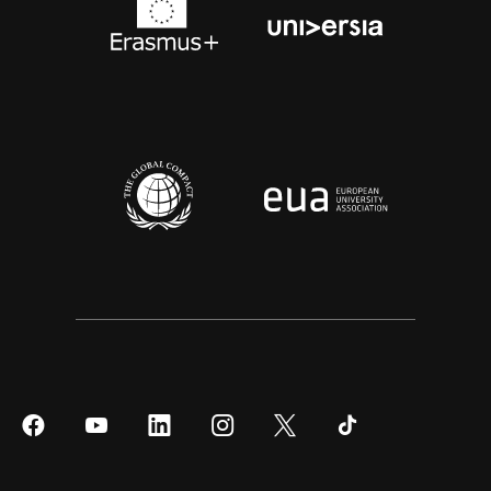
Síguenos
Síguenos
Síguenos
Síguenos
Síguenos
Síguenos
en
en
en
en
en
en
Facebook
YouTube
LinkedIn
Instagram
Twitter
Tiktok