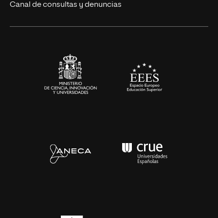
Eventos
Canal de consultas y denuncias
Alianzas corporativas
Sala de prensa
Contacto