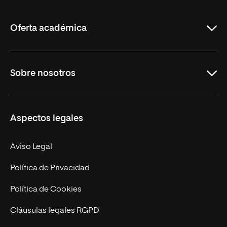
La
Rioja
Oferta académica
Grados
Sobre nosotros
Másteres Oficiales
Másteres Propios
Misión y Valores
Aspectos legales
Doctorados
Facultades
Experto Universitario
Nuestro Equipo
Aviso Legal
Postgrados
Trabaja en UNIR
Política de Privacidad
Cursos Universitarios
Actualidad
Política de Cookies
UNIR Revista
Cláusulas legales RGPD