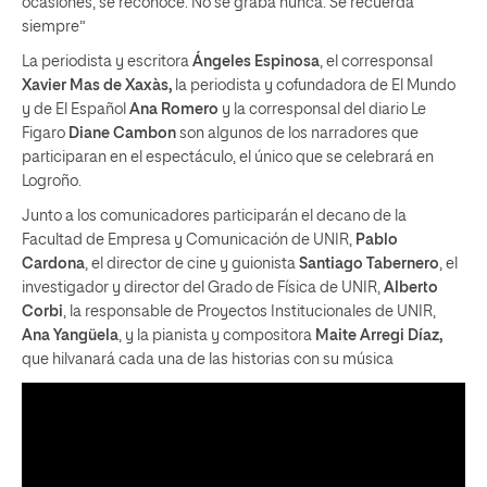
ocasiones, se reconoce. No se graba nunca. Se recuerda
siempre”
La periodista y escritora
Ángeles Espinosa
, el corresponsal
Xavier Mas de Xaxàs,
la periodista y cofundadora de El Mundo
y de El Español
Ana Romero
y la corresponsal del diario Le
Figaro
Diane Cambon
son algunos de los narradores que
participaran en el espectáculo, el único que se celebrará en
Logroño.
Junto a los comunicadores participarán el decano de la
Facultad de Empresa y Comunicación de UNIR,
Pablo
Cardona
, el director de cine y guionista
Santiago Tabernero
, el
investigador y director del Grado de Física de UNIR,
Alberto
Corbi
, la responsable de Proyectos Institucionales de UNIR,
Ana Yangüela
, y la pianista y compositora
Maite Arregi Díaz,
que hilvanará cada una de las historias con su música