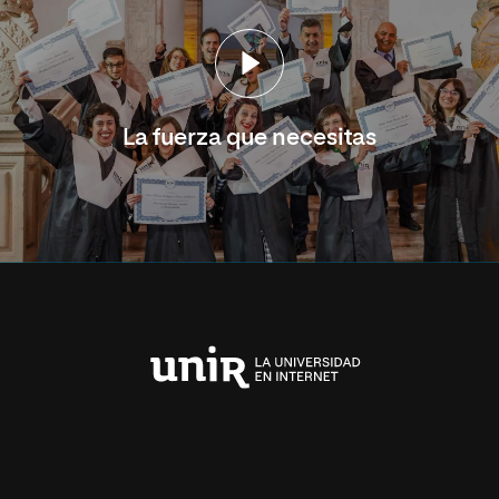
La fuerza que necesitas
Universidad
Internacional
de
La
Rioja