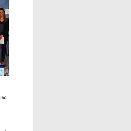
les
e