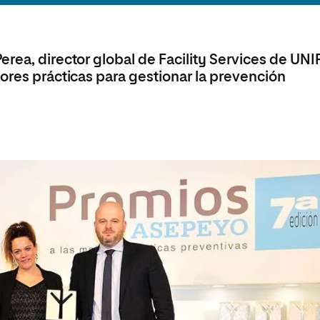
olíticas y Relaciones
Acceso universitario para
na de Movilidad
nales
mayores
nacional
rea, director global de Facility Services de UNI
jores prácticas para gestionar la prevención