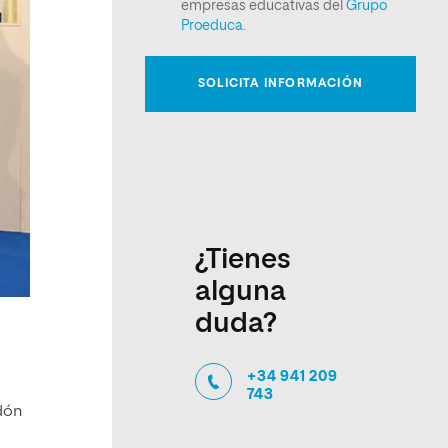
¿Tienes
alguna
duda?
+34 941 209
743
rdón