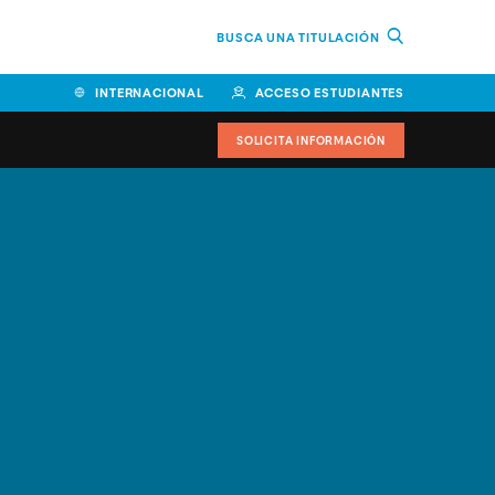
BUSCA UNA TITULACIÓN
INTERNACIONAL
ACCESO ESTUDIANTES
SOLICITA INFORMACIÓN
Facultad de Ciencias de la
Educación y Humanidades
Facultad de Ciencias de la
Salud
Facultad de Economía y
Empresa
Escuela Superior de Ingeniería
y Tecnología (ESIT)
Facultad de Derecho