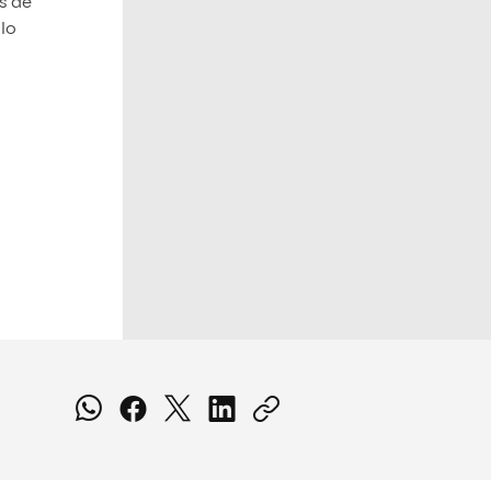
s de
llo