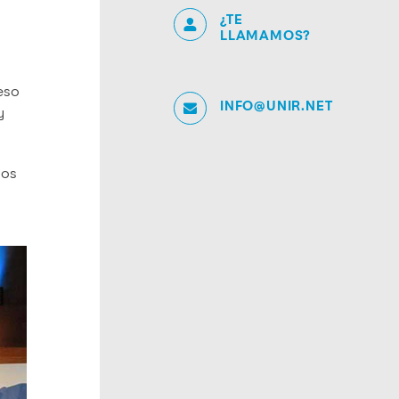
¿TE
LLAMAMOS?
ceso
INFO@UNIR.NET
y
los