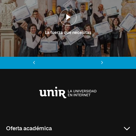
La fuerza que necesitas
Anterior
Siguiente
Universidad
Internacional
de
La
Rioja
Oferta académica