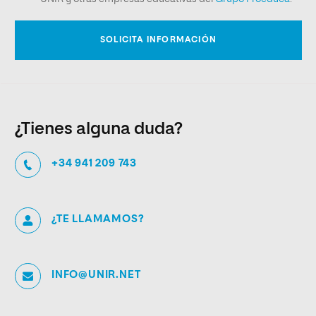
¿Tienes alguna duda?
+34 941 209 743
¿TE LLAMAMOS?
INFO@UNIR.NET