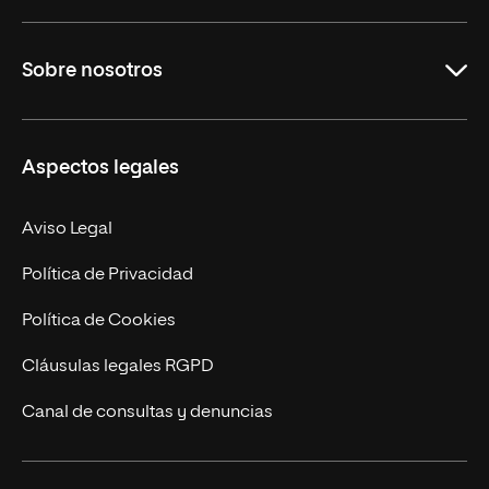
Grados
Sobre nosotros
Másteres Oficiales
Másteres Propios
Misión y Valores
Aspectos legales
Doctorados
Facultades
Experto Universitario
Nuestro Equipo
Aviso Legal
Postgrados
Trabaja en UNIR
Política de Privacidad
Cursos Universitarios
Actualidad
Política de Cookies
UNIR Revista
Cláusulas legales RGPD
Eventos
Canal de consultas y denuncias
Alianzas corporativas