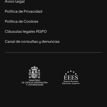
Nuestro Equipo
Aviso Legal
Postgrados
Trabaja en UNIR
Política de Privacidad
Cursos Universitarios
Actualidad
Política de Cookies
UNIR Revista
Cláusulas legales RGPD
Eventos
Canal de consultas y denuncias
Alianzas corporativas
Sala de prensa
Contacto