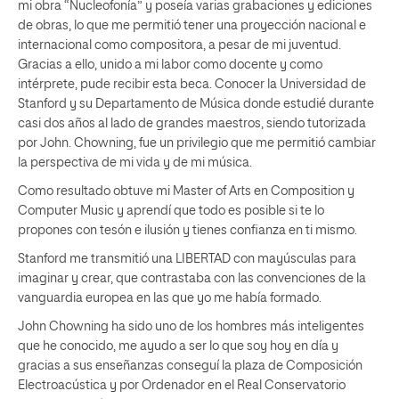
mi obra “Nucleofonía” y poseía varias grabaciones y ediciones
de obras, lo que me permitió tener una proyección nacional e
internacional como compositora, a pesar de mi juventud.
Gracias a ello, unido a mi labor como docente y como
intérprete, pude recibir esta beca. Conocer la Universidad de
Stanford y su Departamento de Música donde estudié durante
casi dos años al lado de grandes maestros, siendo tutorizada
por John. Chowning, fue un privilegio que me permitió cambiar
la perspectiva de mi vida y de mi música.
Como resultado obtuve mi Master of Arts en Composition y
Computer Music y aprendí que todo es posible si te lo
propones con tesón e ilusión y tienes confianza en ti mismo.
Stanford me transmitió una LIBERTAD con mayúsculas para
imaginar y crear, que contrastaba con las convenciones de la
vanguardia europea en las que yo me había formado.
John Chowning ha sido uno de los hombres más inteligentes
que he conocido, me ayudo a ser lo que soy hoy en día y
gracias a sus enseñanzas conseguí la plaza de Composición
Electroacústica y por Ordenador en el Real Conservatorio