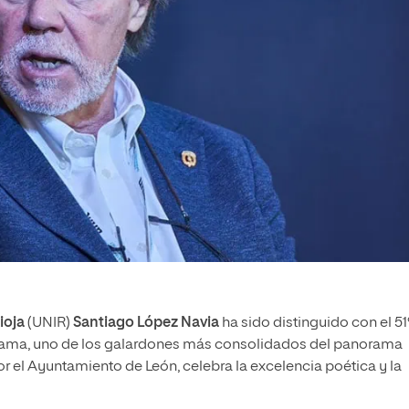
ioja
(UNIR)
Santiago López Navia
ha sido distinguido con el 51
Lama, uno de los galardones más consolidados del panorama
or el Ayuntamiento de León, celebra la excelencia poética y la