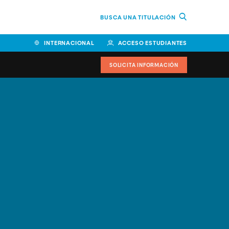
BUSCA UNA TITULACIÓN
INTERNACIONAL
ACCESO ESTUDIANTES
SOLICITA INFORMACIÓN
Facultad de Ciencias de la
Educación y Humanidades
Facultad de Ciencias de la
Salud
Facultad de Economía y
Empresa
Escuela Superior de Ingeniería
y Tecnología (ESIT)
Facultad de Derecho