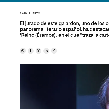
Diseño
Ingeniería y Tecnología
Ciencias P
Escuela de Humanidades
Ofici
Ciencias de la Salud
Diseño
Internacio
Inter
SARA PUERTO
Normas de Organización y
Ciencias Sociales
Ciencias de la Salud
Funcionamiento
El jurado de este galardón, uno de los
Humanidades
Ciencias Sociales
panorama literario español, ha destacad
'Reino (Éramos)', en el que “traza la cart
Artes
Humanidades
Música
Artes
Música