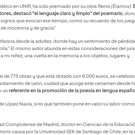
drático en UNIR, ha sido premiado por su obra
Reino (Éramos)
.
E
ores, destacó “el lenguaje claro y limpio” del poemario
, don
con signos que evocan ese tiempo, como su recuerdo de los jue
 de inocencia y de gracia”.
fancia desde la adultez, donde hay un sentimiento de pérdida
olía”. El mismo autor abunda en estas consideraciones del jur
mi niñez; una vuelta en la memoria a los objetos, lugares y
al de 773 obras y que está dotado con 6.000 euros, se celebrar
yuntamiento de León, ciudad que acoge este certamen desde 
o un
referente en la promoción de la poesía en lengua españo
o de López Navia, sino que también pone en valor su labor como
idad Complutense de Madrid, doctor en Ciencias de la Educaci
oris causa por la Universidad SEK de Santiago de Chile, en la