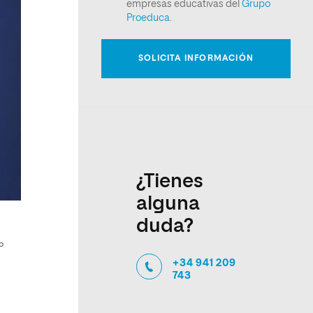
¿Tienes
alguna
duda?
º
+34 941 209
743