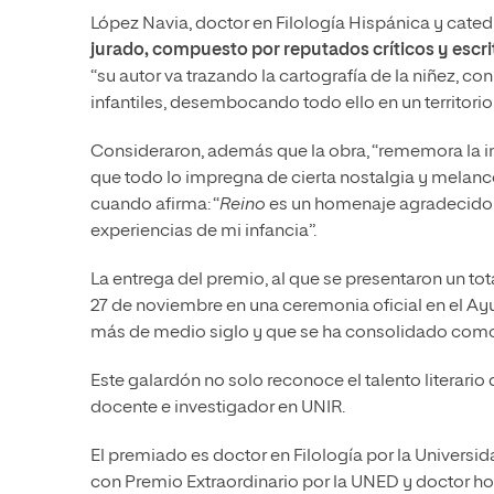
López Navia, doctor en Filología Hispánica y cate
jurado, compuesto por reputados críticos y escrit
“su autor va trazando la cartografía de la niñez, 
infantiles, desembocando todo ello en un territorio
Consideraron, además que la obra, “rememora la in
que todo lo impregna de cierta nostalgia y melanc
cuando afirma: “
Reino
es un homenaje agradecido a 
experiencias de mi infancia”.
La entrega del premio, al que se presentaron un tot
27 de noviembre en una ceremonia oficial en el A
más de medio siglo y que se ha consolidado com
Este galardón no solo reconoce el talento literari
docente e investigador en UNIR.
El premiado es doctor en Filología por la Univers
con Premio Extraordinario por la UNED y doctor hon