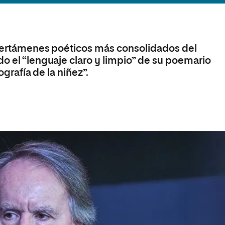
olíticas y Relaciones
Acceso universitario para
na de Movilidad
nales
mayores
nacional
 certámenes poéticos más consolidados del
o el “lenguaje claro y limpio” de su poemario
ografía de la niñez”.