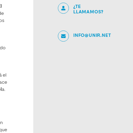
l
¿TE
LLAMAMOS?
de
gos
INFO@UNIR.NET
ado
á el
hace
l
a.
ón
 que