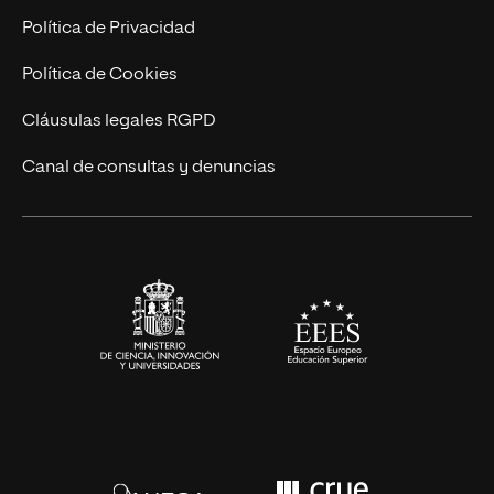
Postgrados
Trabaja en UNIR
Política de Privacidad
Cursos Universitarios
Actualidad
Política de Cookies
UNIR Revista
Cláusulas legales RGPD
Eventos
Canal de consultas y denuncias
Alianzas corporativas
Sala de prensa
Contacto