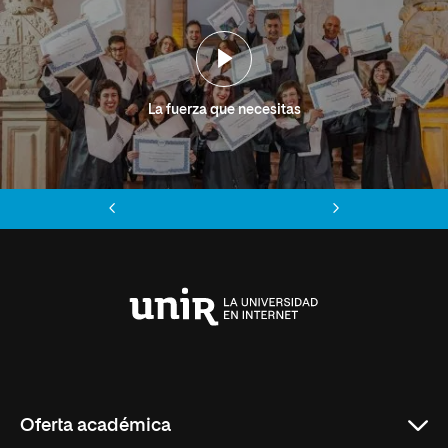
La fuerza que necesitas
Anterior
Siguiente
Universidad
Internacional
de
La
Rioja
Oferta académica