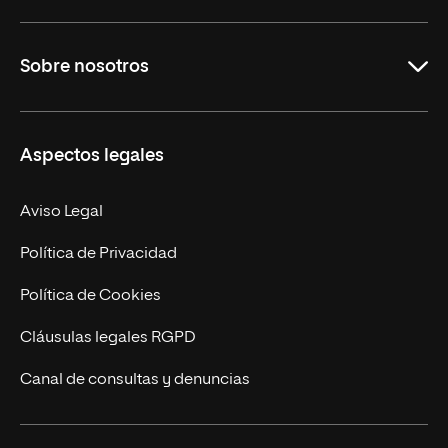
Grados
Sobre nosotros
Másteres Oficiales
Másteres Propios
Misión y Valores
Aspectos legales
Doctorados
Facultades
Experto Universitario
Nuestro Equipo
Aviso Legal
Postgrados
Trabaja en UNIR
Política de Privacidad
Cursos Universitarios
Actualidad
Política de Cookies
UNIR Revista
Cláusulas legales RGPD
Eventos
Canal de consultas y denuncias
Alianzas corporativas