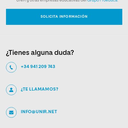
¿Tienes alguna duda?
+34 941 209 743
¿TE LLAMAMOS?
INFO@UNIR.NET