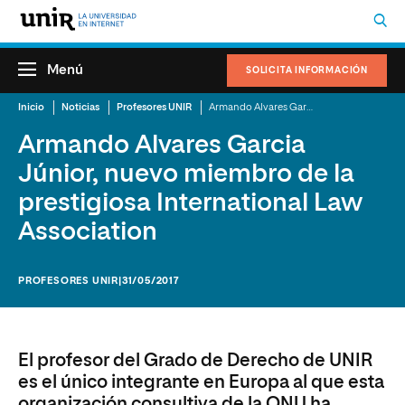
Menú
SOLICITA INFORMACIÓN
Inicio
Noticias
Profesores UNIR
Armando Alvares Garcia Júnior, nuevo miembro de la prestigiosa International Law Association
Armando Alvares Garcia
Júnior, nuevo miembro de la
prestigiosa International Law
Association
PROFESORES UNIR
|31/05/2017
El profesor del Grado de Derecho de UNIR
es el único integrante en Europa al que esta
organización consultiva de la ONU ha