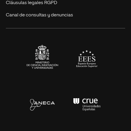
UNIR Revista
Cláusulas legales RGPD
Eventos
Canal de consultas y denuncias
Alianzas corporativas
Sala de prensa
Contacto