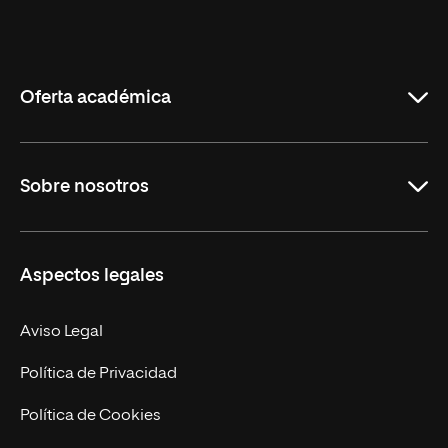
Universidad
Internacional
de
La
Rioja
Oferta académica
Grados
Sobre nosotros
Másteres Oficiales
Másteres Propios
Misión y Valores
Aspectos legales
Doctorados
Facultades
Experto Universitario
Nuestro Equipo
Aviso Legal
Postgrados
Trabaja en UNIR
Política de Privacidad
Cursos Universitarios
Actualidad
Política de Cookies