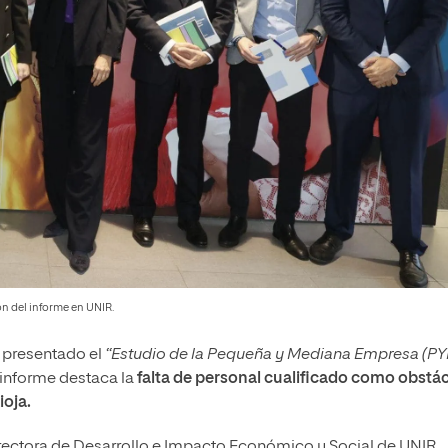
ón del informe en UNIR.
 presentado el
“Estudio de la Pequeña y Mediana Empresa (P
l informe destaca la
falta de personal cualificado como obstá
ioja.
rrectora de Desarrollo e Impacto Económico y Social de UNIR,