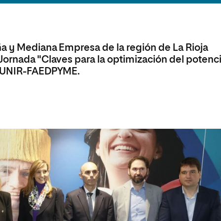
olíticas y Relaciones
Acceso universitario para
na de Movilidad
nales
mayores
nacional
ña y Mediana Empresa de la región de La Rioja
Jornada "Claves para la optimización del potenci
or UNIR-FAEDPYME.