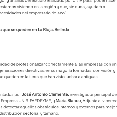
gor y análisis del estudio realizado por UNIR para “poder hace
 estamos viviendo en la región y que, sin duda, ayudará a
ecesidades del empresario riojano”.
a que se queden en La Rioja.
Belinda
sidad de profesionalizar correctamente a las empresas con un
generaciones directivas, en su mayoría formadas, con visión y
queden en la tierra que han visto luchar a antiguas
sentados por
José Antonio Clemente,
investigador principal de
na Empresa UNIR-FAEDPYME, y
María Blanco
, Adjunta al vicerre
es detectar aquellos obstáculos internos y externos para mejor
istribución sectorial y tamaño.