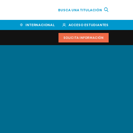
BUSCA UNA TITULACIÓN
INTERNACIONAL
ACCESO ESTUDIANTES
SOLICITA INFORMACIÓN
Facultad de Ciencias de la
Educación y Humanidades
Facultad de Ciencias de la
Salud
Facultad de Economía y
Empresa
Escuela Superior de Ingeniería
y Tecnología (ESIT)
Facultad de Derecho