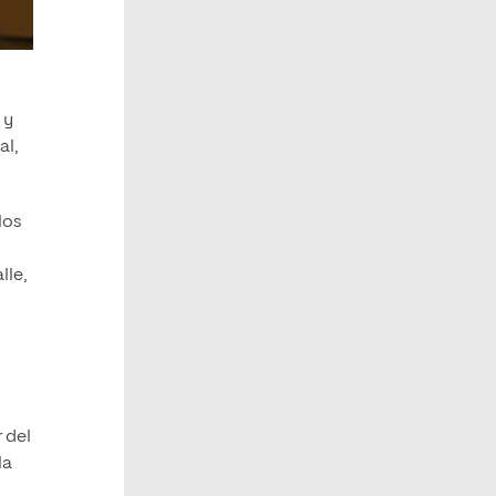
 y
al,
los
lle,
r del
la