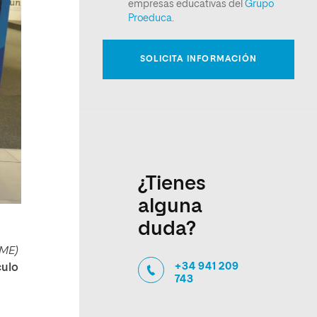
¿Tienes
alguna
duda?
YME)
+34 941 209
culo
743