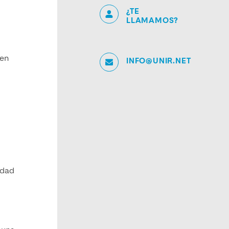
¿TE
LLAMAMOS?
 en
INFO@UNIR.NET
idad