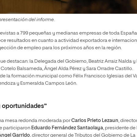
resentación del informe.
ntrevistas a 799 pequeñas y medianas empresas de toda España
ece resultados en cuanto a actividad exportadora e internacion
yección de empleo para los próximos años en la región.
que destacan: la Delegada del Gobierno, Beatriz Arraiz Nalda y 
Cotelo Balsameda, Ángel Alda Pérez y Sara Orradre Castillo.
e la formación municipal como Félix Francisco Iglesias del Va
Mendoza y Esmeralda Campos León.
y oportunidades”
ió una mesa redonda moderada por
Carlos Prieto Lezaun
, directo
e participaron
Eduardo Fernández Santaolaya
, presidente de 
Ángel Garrido
, director general de Tributos del Gobierno de La