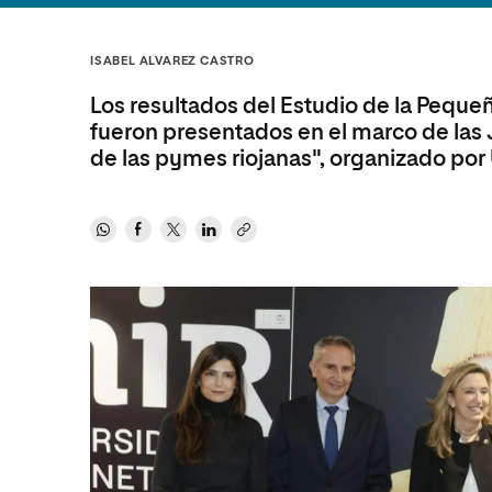
Diseño
Ingeniería y Tecnología
Ciencias P
Escuela de Humanidades
Ofici
Ciencias de la Salud
Diseño
Internacio
Inter
ISABEL ALVAREZ CASTRO
Normas de Organización y
Ciencias Sociales
Ciencias de la Salud
Funcionamiento
Los resultados del Estudio de la Peque
Humanidades
Ciencias Sociales
fueron presentados en el marco de las 
de las pymes riojanas", organizado p
Artes
Humanidades
Música
Artes
Música