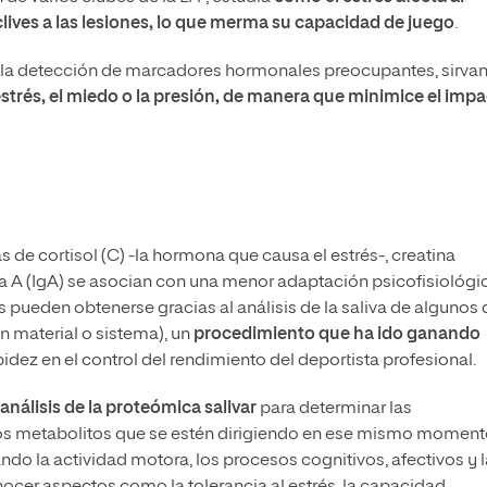
lives a las lesiones, lo que merma su capacidad de juego
.
 la detección de marcadores hormonales preocupantes, sirva
estrés, el miedo o la presión, de manera que minimice el imp
 de cortisol (C) -la hormona que causa el estrés-, creatina
a A (IgA) se asocian con una menor adaptación psicofisiológi
 pueden obtenerse gracias al análisis de la saliva de algunos 
n material o sistema), un
procedimiento que ha ido ganando
pidez en el control del rendimiento del deportista profesional.
análisis de la proteómica salivar
para determinar las
tros metabolitos que se estén dirigiendo en ese mismo moment
ando la actividad motora, los procesos cognitivos, afectivos y l