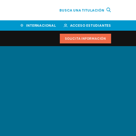
BUSCA UNA TITULACIÓN
INTERNACIONAL
ACCESO ESTUDIANTES
SOLICITA INFORMACIÓN
Facultad de Ciencias de la
Educación y Humanidades
Facultad de Ciencias de la
Salud
Facultad de Economía y
Empresa
Escuela Superior de Ingeniería
y Tecnología (ESIT)
Facultad de Derecho