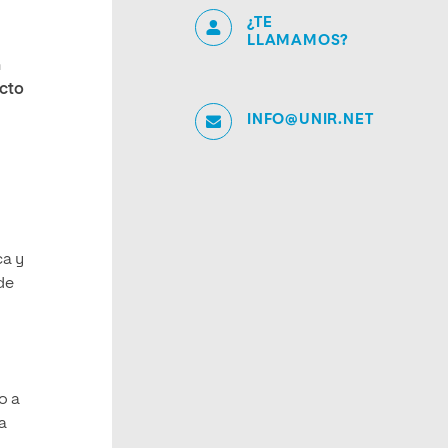
¿TE
LLAMAMOS?
n
acto
INFO@UNIR.NET
ca y
de
o a
a