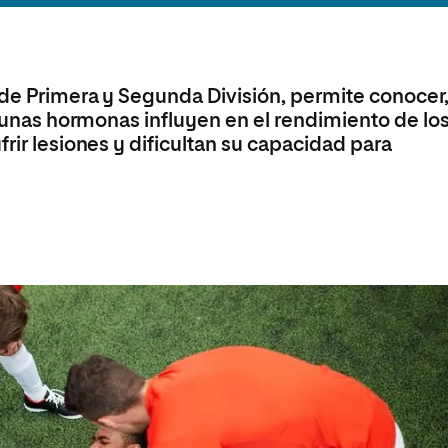
olíticas y Relaciones
Acceso universitario para
na de Movilidad
nales
mayores
nacional
 de Primera y Segunda División, permite conocer
algunas hormonas influyen en el rendimiento de lo
rir lesiones y dificultan su capacidad para