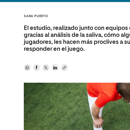
Diseño
Ingeniería y Tecnología
Ciencias P
Escuela de Humanidades
Ofici
Ciencias de la Salud
Diseño
Internacio
Inter
SARA PUERTO
Normas de Organización y
Ciencias Sociales
Ciencias de la Salud
Funcionamiento
El estudio, realizado junto con equipos
Humanidades
Ciencias Sociales
gracias al análisis de la saliva, cómo 
jugadores, les hacen más proclives a suf
Artes
Humanidades
responder en el juego.
Música
Artes
Música