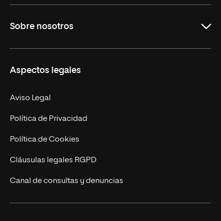
Grados
Sobre nosotros
Másteres Oficiales
Másteres Propios
Misión y Valores
Aspectos legales
Doctorados
Facultades
Experto Universitario
Nuestro Equipo
Aviso Legal
Postgrados
Trabaja en UNIR
Política de Privacidad
Cursos Universitarios
Actualidad
Política de Cookies
UNIR Revista
Cláusulas legales RGPD
Eventos
Canal de consultas y denuncias
Alianzas corporativas
Sala de prensa