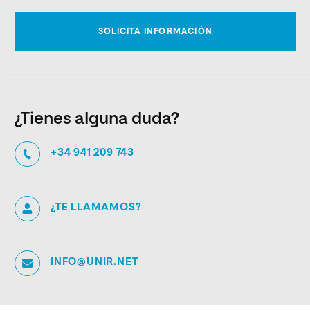
¿Tienes alguna duda?
+34 941 209 743
¿TE LLAMAMOS?
INFO@UNIR.NET