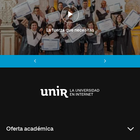
La fuerza que necesitas
Anterior
Siguiente
Universidad
Internacional
de
La
Rioja
Oferta académica