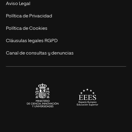
Experto Universitario
Nuestro Equipo
Aviso Legal
Postgrados
Trabaja en UNIR
Política de Privacidad
Cursos Universitarios
Actualidad
Política de Cookies
UNIR Revista
Cláusulas legales RGPD
Eventos
Canal de consultas y denuncias
Alianzas corporativas
Sala de prensa
Contacto