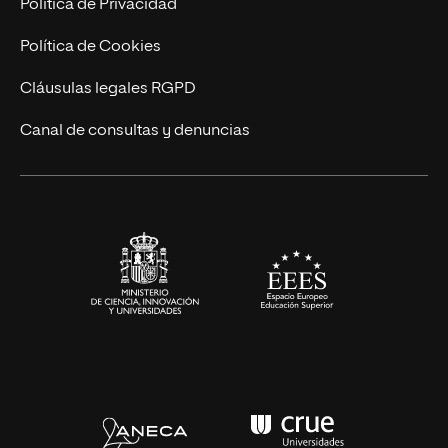
Política de Privacidad
Cursos Universitarios
Actualidad
Política de Cookies
UNIR Revista
Cláusulas legales RGPD
Eventos
Canal de consultas y denuncias
Alianzas corporativas
Sala de prensa
Contacto