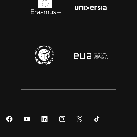
Síguenos
Síguenos
Síguenos
Síguenos
Síguenos
Síguenos
en
en
en
en
en
en
Facebook
YouTube
LinkedIn
Instagram
Twitter
Tiktok