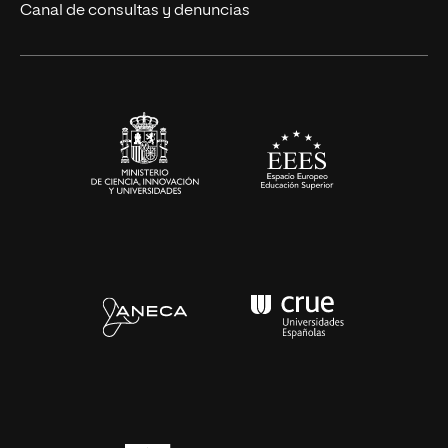
Eventos
Canal de consultas y denuncias
Alianzas corporativas
Sala de prensa
Contacto