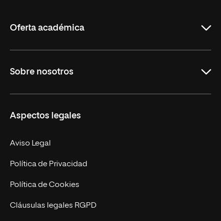
de
La
Rioja
Oferta académica
Grados
Sobre nosotros
Másteres Oficiales
Másteres Propios
Misión y Valores
Aspectos legales
Doctorados
Facultades
Experto Universitario
Nuestro Equipo
Aviso Legal
Postgrados
Trabaja en UNIR
Política de Privacidad
Cursos Universitarios
Actualidad
Política de Cookies
UNIR Revista
Cláusulas legales RGPD