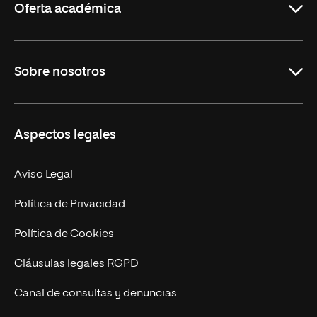
Oferta académica
Grados
Sobre nosotros
Másteres Oficiales
Másteres Propios
Misión y Valores
Aspectos legales
Doctorados
Facultades
Experto Universitario
Nuestro Equipo
Aviso Legal
Postgrados
Trabaja en UNIR
Política de Privacidad
Cursos Universitarios
Actualidad
Política de Cookies
UNIR Revista
Cláusulas legales RGPD
Eventos
Canal de consultas y denuncias