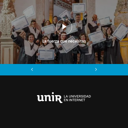
La fuerza que necesitas
Anterior
Siguiente
Universidad
Internacional
de
La
Rioja