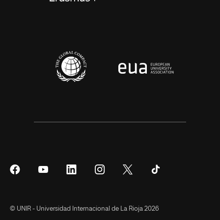
Síguenos
Síguenos
Síguenos
Síguenos
Síguenos
Síguenos
en
en
en
en
en
en
Facebook
YouTube
LinkedIn
Instagram
Twitter
Tiktok
© UNIR - Universidad Internacional de La Rioja 2026