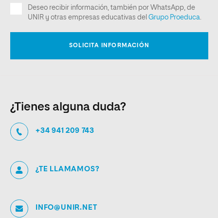
¿Tienes alguna duda?
+34 941 209 743
¿TE LLAMAMOS?
INFO@UNIR.NET