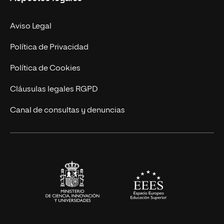
Doctorados
Facultades
Experto Universitario
Nuestro Equipo
Aviso Legal
Postgrados
Trabaja en UNIR
Política de Privacidad
Cursos Universitarios
Actualidad
Política de Cookies
UNIR Revista
Cláusulas legales RGPD
Eventos
Canal de consultas y denuncias
Alianzas corporativas
Sala de prensa
Contacto