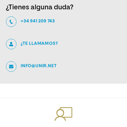
¿Tienes alguna duda?
+34 941 209 743
¿TE LLAMAMOS?
INFO@UNIR.NET