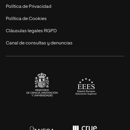
Postgrados
Trabaja en UNIR
Política de Privacidad
Cursos Universitarios
Actualidad
Política de Cookies
UNIR Revista
Cláusulas legales RGPD
Eventos
Canal de consultas y denuncias
Alianzas corporativas
Sala de prensa
Contacto