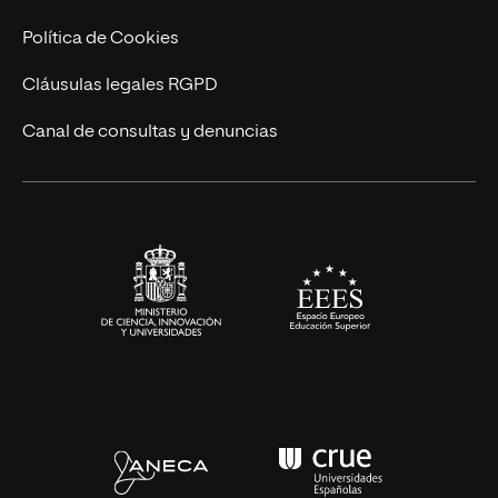
Cursos Universitarios
Actualidad
Política de Cookies
UNIR Revista
Cláusulas legales RGPD
Eventos
Canal de consultas y denuncias
Alianzas corporativas
Sala de prensa
Contacto