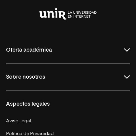
Universidad
Internacional
de
La
Rioja
Oferta académica
Grados
Sobre nosotros
Másteres Oficiales
Másteres Propios
Misión y Valores
Aspectos legales
Doctorados
Facultades
Experto Universitario
Nuestro Equipo
Aviso Legal
Postgrados
Trabaja en UNIR
Política de Privacidad