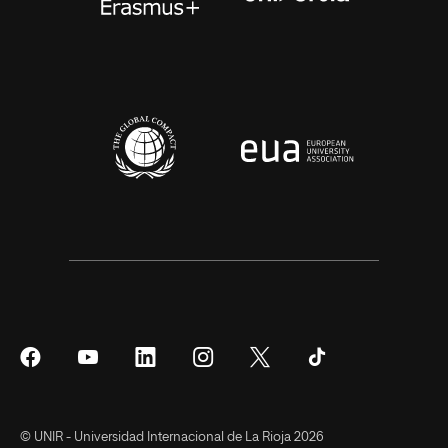
Síguenos
Síguenos
Síguenos
Síguenos
Síguenos
Síguenos
en
en
en
en
en
en
Facebook
YouTube
LinkedIn
Instagram
Twitter
Tiktok
© UNIR - Universidad Internacional de La Rioja 2026