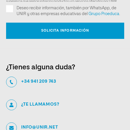
¿Tienes alguna duda?
+34 941 209 743
¿TE LLAMAMOS?
INFO@UNIR.NET