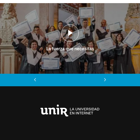
La fuerza que necesitas
Anterior
Siguiente
Universidad
Internacional
de
La
Rioja