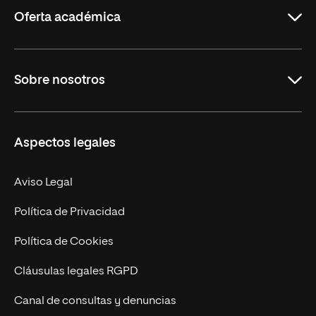
Oferta académica
Grados
Sobre nosotros
Másteres Oficiales
Másteres Propios
Misión y Valores
Aspectos legales
Doctorados
Facultades
Experto Universitario
Nuestro Equipo
Aviso Legal
Postgrados
Trabaja en UNIR
Política de Privacidad
Cursos Universitarios
Actualidad
Política de Cookies
UNIR Revista
Cláusulas legales RGPD
Eventos
Canal de consultas y denuncias