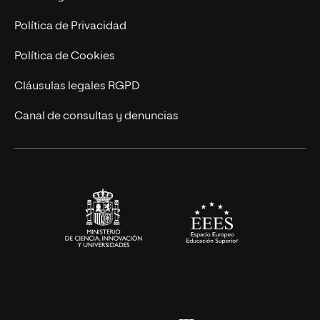
Postgrados
Trabaja en UNIR
Política de Privacidad
Cursos Universitarios
Actualidad
Política de Cookies
UNIR Revista
Cláusulas legales RGPD
Eventos
Canal de consultas y denuncias
Alianzas corporativas
Sala de prensa
Contacto