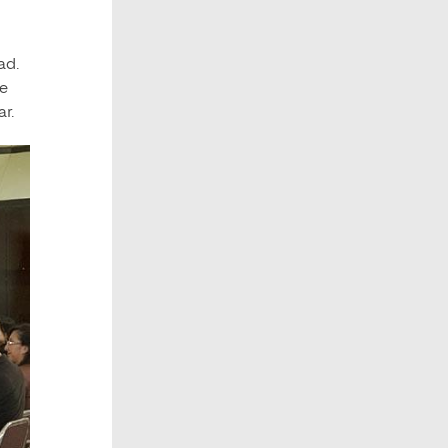
ad.
de
r.