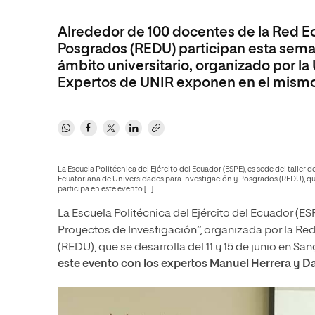
Diseño
Ingeniería y Tecnología
Ciencias P
Escuela de Humanidades
Ofici
Ciencias de la Salud
Diseño
Internacio
Alrededor de 100 docentes de la Red Ec
Inter
Normas de Organización y
Posgrados (REDU) participan esta semana
Ciencias Sociales
Ciencias de la Salud
Funcionamiento
ámbito universitario, organizado por l
Humanidades
Ciencias Sociales
Expertos de UNIR exponen en el mismo
Artes
Humanidades
Música
Artes
Música
La Escuela Politécnica del Ejército del Ecuador (ESPE), es sede del talle
Ecuatoriana de Universidades para Investigación y Posgrados (REDU), que s
participa en este evento […]
La Escuela Politécnica del Ejército del Ecuador (ES
Proyectos de Investigación”, organizada por la Re
(REDU), que se desarrolla del 11 y 15 de junio en Sa
este evento con los expertos Manuel Herrera y Da