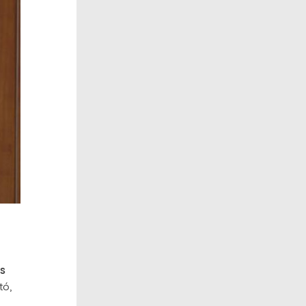
os
tó,