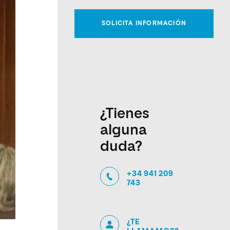
¿Tienes
alguna
duda?
+34 941 209
743
¿TE