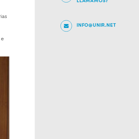
LLAMAMOS?
rias
INFO@UNIR.NET
 e