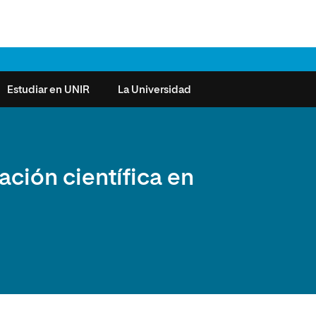
Estudiar en UNIR
La Universidad
ntas frecuentes
Órganos de Gobierno
Derecho
Cómo matricularse
Investigación
ación científica en
e la Salud
nocimiento de créditos
Vicerrectorados
Ciencias de la Seguridad
Becas universitarias y tasas
Plan Estratégico
ros de Exámenes
Consejo Social de UNIR
Ciencias Sociales
Requisitos de acceso a la
Sistema de Calidad
Universidad
cio de Orientación
Claustro
Artes
Futuros de la Educación
émica (SOA)
Formación bonificada
Superior
 y Comunicación
Nuestros Estudiantes
Humanidades
cio de Atención a las
 y Tecnología
Sala de prensa
Música
sidades Especiales
Idiomas
cio de Solicitudes