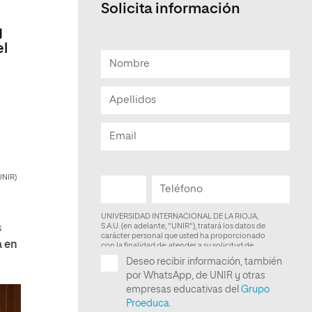
Solicita información
Facultad de Artes y Ciencias
y
Sociales
el
Escuela de Doctorado
UNIR)
s
a en