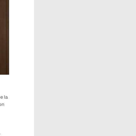
e la
con
,