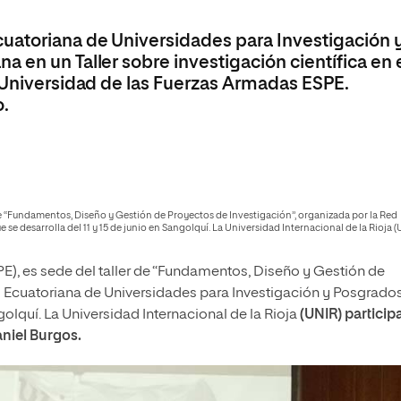
olíticas y Relaciones
Acceso universitario para
na de Movilidad
nales
mayores
uatoriana de Universidades para Investigación 
nacional
 en un Taller sobre investigación científica en 
a Universidad de las Fuerzas Armadas ESPE.
.
r de “Fundamentos, Diseño y Gestión de Proyectos de Investigación”, organizada por la Red
e desarrolla del 11 y 15 de junio en Sangolquí. La Universidad Internacional de la Rioja (
PE), es sede del taller de “Fundamentos, Diseño y Gestión de
d Ecuatoriana de Universidades para Investigación y Posgrado
ngolquí. La Universidad Internacional de la Rioja
(UNIR) particip
niel Burgos.