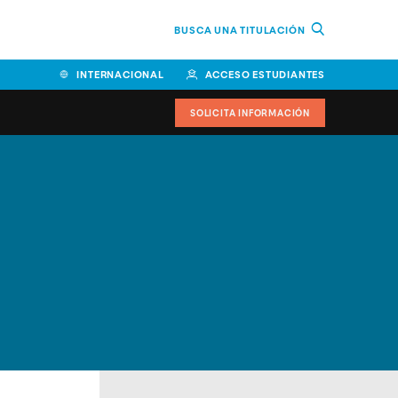
BUSCA UNA TITULACIÓN
INTERNACIONAL
ACCESO ESTUDIANTES
SOLICITA INFORMACIÓN
Facultad de Ciencias de la
Educación y Humanidades
Facultad de Ciencias de la
Salud
Facultad de Economía y
Empresa
Escuela Superior de Ingeniería
y Tecnología (ESIT)
Facultad de Derecho