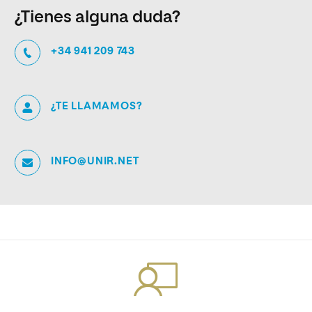
¿Tienes alguna duda?
+34 941 209 743
¿TE LLAMAMOS?
INFO@UNIR.NET