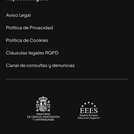
Facultades
Experto Universitario
Nuestro Equipo
Aviso Legal
Postgrados
Trabaja en UNIR
Política de Privacidad
Cursos Universitarios
Actualidad
Política de Cookies
UNIR Revista
Cláusulas legales RGPD
Eventos
Canal de consultas y denuncias
Alianzas corporativas
Sala de prensa
Contacto