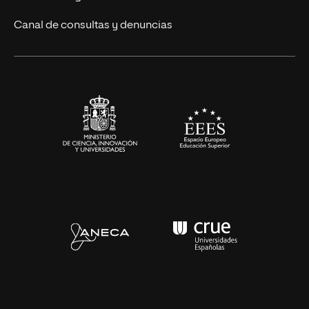
Eventos
Canal de consultas y denuncias
Alianzas corporativas
Sala de prensa
Contacto