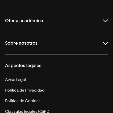
Internacional
de
La
Rioja
Oferta académica
Grados
Sobre nosotros
Másteres Oficiales
Másteres Propios
Misión y Valores
Aspectos legales
Doctorados
Facultades
Experto Universitario
Nuestro Equipo
Aviso Legal
Postgrados
Trabaja en UNIR
Política de Privacidad
Cursos Universitarios
Actualidad
Política de Cookies
UNIR Revista
Cláusulas legales RGPD