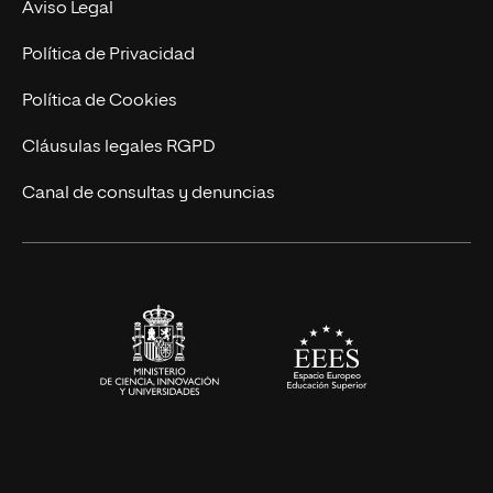
Nuestro Equipo
Aviso Legal
Postgrados
Trabaja en UNIR
Política de Privacidad
Cursos Universitarios
Actualidad
Política de Cookies
UNIR Revista
Cláusulas legales RGPD
Eventos
Canal de consultas y denuncias
Alianzas corporativas
Sala de prensa
Contacto