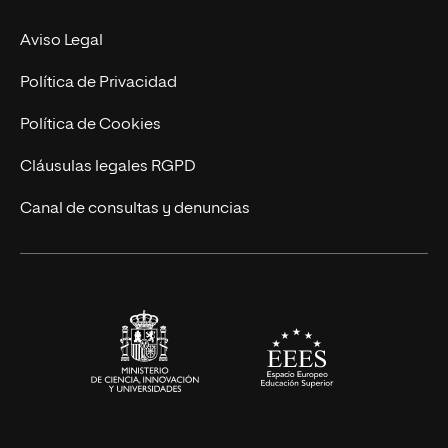
Experto Universitario
Nuestro Equipo
Aviso Legal
Postgrados
Trabaja en UNIR
Política de Privacidad
Cursos Universitarios
Actualidad
Política de Cookies
UNIR Revista
Cláusulas legales RGPD
Eventos
Canal de consultas y denuncias
Alianzas corporativas
Sala de prensa
Contacto