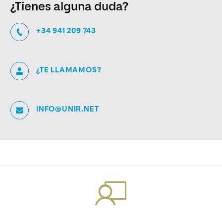
¿Tienes alguna duda?
+34 941 209 743
¿TE LLAMAMOS?
INFO@UNIR.NET