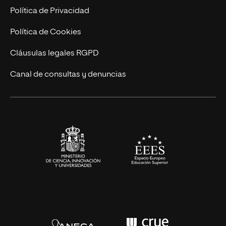
Postgrados
Trabaja en UNIR
Política de Privacidad
Cursos Universitarios
Actualidad
Política de Cookies
UNIR Revista
Cláusulas legales RGPD
Eventos
Canal de consultas y denuncias
Alianzas corporativas
Sala de prensa
Contacto