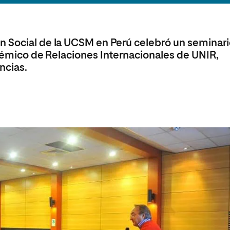
olíticas y Relaciones
Acceso universitario para
na de Movilidad
nales
mayores
nacional
n Social de la UCSM en Perú celebró un seminar
adémico de Relaciones Internacionales de UNIR,
ncias.