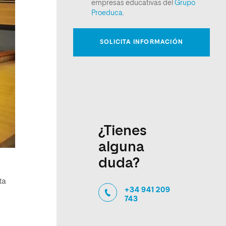
¿Tienes
alguna
duda?
ta
+34 941 209
743