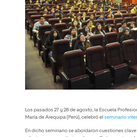
Los pasados 27 y 28 de agosto, la Escuela Profesi
María de Arequipa (Perú), celebró el
seminario inte
En dicho seminario se abordaron cuestiones clave d