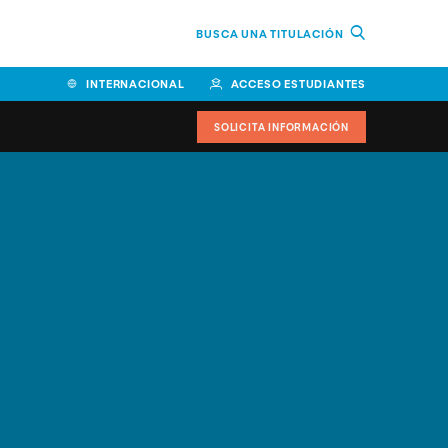
BUSCA UNA TITULACIÓN
INTERNACIONAL
ACCESO ESTUDIANTES
SOLICITA INFORMACIÓN
Facultad de Ciencias de la
Educación y Humanidades
Facultad de Ciencias de la
Salud
Facultad de Economía y
Empresa
Escuela Superior de Ingeniería
y Tecnología (ESIT)
Facultad de Derecho