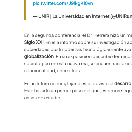
pic.twitter.com/J9IkgKl0vn
— UNIR | La Universidad en Internet (@UNIRu
En la segunda conferencia, el Dr. Herrera hizo un m
Siglo XXI
. En ella informó sobre su investigación a
sociedades postmodernas tecnológicamente avanz
globalización
. En su exposición describió términ
sociológico en esta nueva era, se encuentran léxi
relacionalidad, entre otros.
En un futuro no muy lejano está previsto el
desarro
Este ha sido un primer paso del que, estamos seg
casas de estudio.