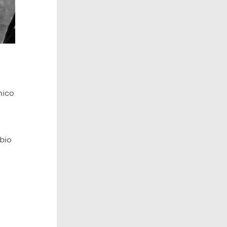
mico
mbio