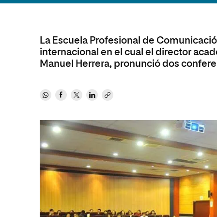
Diseño
Ingeniería y Tecnología
Ciencias P
Escuela de Humanidades
Ofici
Ciencias de la Salud
Diseño
Internacio
Inter
Normas de Organización y
Ciencias Sociales
Ciencias de la Salud
Funcionamiento
La Escuela Profesional de Comunicació
internacional en el cual el director ac
Humanidades
Ciencias Sociales
Manuel Herrera, pronunció dos confere
Artes
Humanidades
Música
Artes
Música