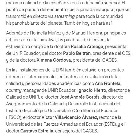
máxima calidad de la enseñanza en la educación superior. El
punto de partida del encuentro fue la jornada inaugural, que se
transmitió en directo vía
streaming
para toda la comunidad
hispanohablante del planeta. También hoy se hará así.
Además de Florinella Muñoz y de Manuel Herrera, principales
artífices de esta iniciativa, las palabras de bienvenida
estuvieron a cargo de la doctora
Rosalía Arteaga
, presidenta
de UNIR Ecuador; del doctor
Pablo Beltrán,
presidente del CES;
y de la doctora
Ximena Córdova,
presidenta del CACES.
En las instalaciones de la EPN también estuvieron presentes
referentes internacionales en materia de evaluación de la
calidad y personalidades académicas como
Ana Frontela,
country manager
de UNIR Ecuador;
Ignacio Hierro,
director de
Calidad de UNIR; el doctor J
osé Andrés Cortés
, director de
Aseguramiento de la Calidad y Desarrollo Institucional del
Instituto Tecnológico Universitario Cordillera del Ecuador
(ITSCO); el doctor
Víctor Villavicencio Álvarez,
rector de la
Universidad de las Fuerzas Armadas del Ecuador (ESPE); y el
doctor
Gustavo Estrella
, consejero del CACES.