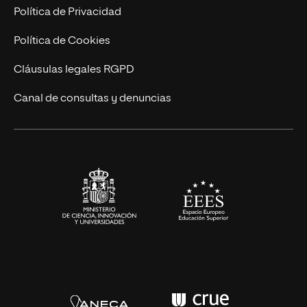
Postgrados
Trabaja en UNIR
Política de Privacidad
Cursos Universitarios
Actualidad
Política de Cookies
UNIR Revista
Cláusulas legales RGPD
Eventos
Canal de consultas y denuncias
Alianzas corporativas
Sala de prensa
Contacto