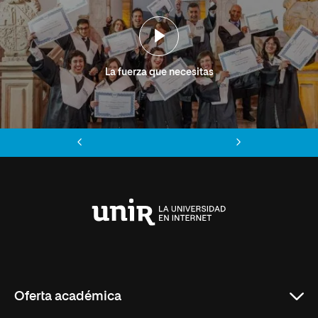
La fuerza que necesitas
Anterior
Siguiente
Universidad
Internacional
de
La
Rioja
Oferta académica