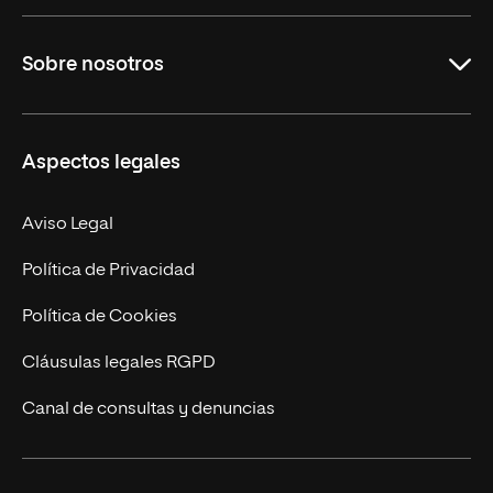
Grados
Sobre nosotros
Másteres Oficiales
Másteres Propios
Misión y Valores
Aspectos legales
Doctorados
Facultades
Experto Universitario
Nuestro Equipo
Aviso Legal
Postgrados
Trabaja en UNIR
Política de Privacidad
Cursos Universitarios
Actualidad
Política de Cookies
UNIR Revista
Cláusulas legales RGPD
Eventos
Canal de consultas y denuncias
Alianzas corporativas