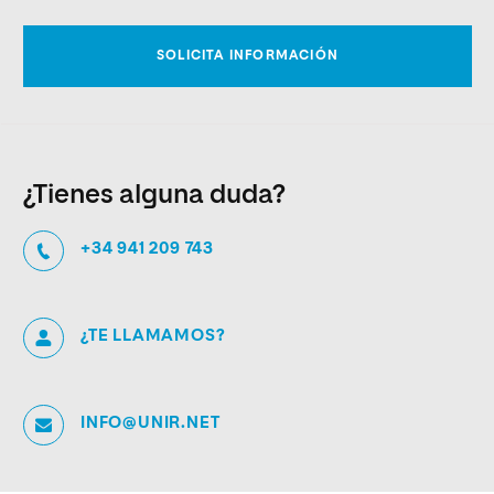
¿Tienes alguna duda?
+34 941 209 743
¿TE LLAMAMOS?
INFO@UNIR.NET