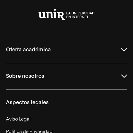
Universidad
Internacional
de
La
Rioja
Oferta académica
Grados
Sobre nosotros
Másteres Oficiales
Másteres Propios
Misión y Valores
Aspectos legales
Doctorados
Facultades
Experto Universitario
Nuestro Equipo
Aviso Legal
Postgrados
Trabaja en UNIR
Política de Privacidad