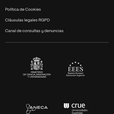
Cursos Universitarios
Actualidad
Política de Cookies
UNIR Revista
Cláusulas legales RGPD
Eventos
Canal de consultas y denuncias
Alianzas corporativas
Sala de prensa
Contacto