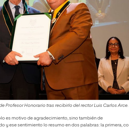
 Profesor Honorario tras recibirlo del rector Luis Carlos Arce.
olo es motivo de agradecimiento, sino también de
o y ese sentimiento lo resumo en dos palabras: la primera, 