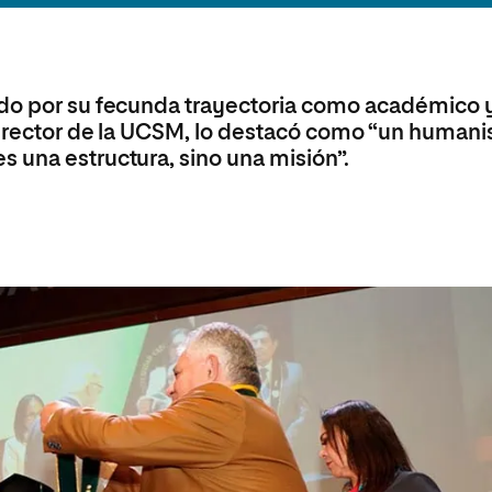
olíticas y Relaciones
Acceso universitario para
na de Movilidad
nales
mayores
nacional
ido por su fecunda trayectoria como académico 
e, rector de la UCSM, lo destacó como “un humani
 una estructura, sino una misión”.