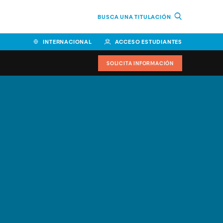
BUSCA UNA TITULACIÓN
INTERNACIONAL
ACCESO ESTUDIANTES
SOLICITA INFORMACIÓN
Facultad de Ciencias de la
Educación y Humanidades
Facultad de Ciencias de la
Salud
Facultad de Economía y
Empresa
Escuela Superior de Ingeniería
y Tecnología (ESIT)
Facultad de Derecho