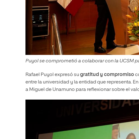
Puyol se comprometió a colaborar con la UCSM para
Rafael Puyol expresó su
gratitud y compromiso
co
entre la universidad y la entidad que representa. E
a Miguel de Unamuno para reflexionar sobre el val