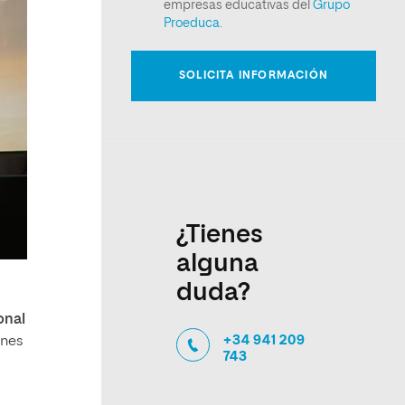
¿Tienes
alguna
duda?
onal
+34 941 209
unes
743