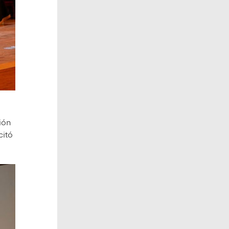
ión
citó