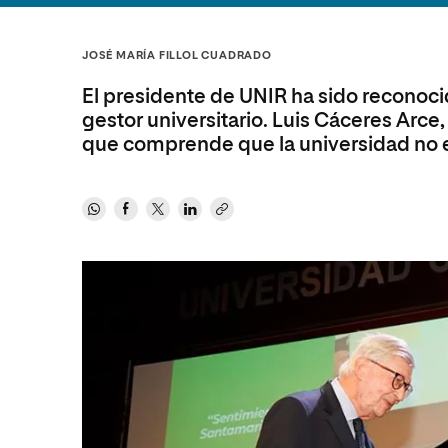
Diseño
Ingeniería y Tecnología
Ciencias P
Escuela de Humanidades
Ofici
Ciencias de la Salud
Diseño
Internacio
Inter
JOSÉ MARÍA FILLOL CUADRADO
Normas de Organización y
Ciencias Sociales
Ciencias de la Salud
Funcionamiento
El presidente de UNIR ha sido reconoc
Humanidades
Ciencias Sociales
gestor universitario. Luis Cáceres Arc
que comprende que la universidad no es
Artes
Humanidades
Música
Artes
Música