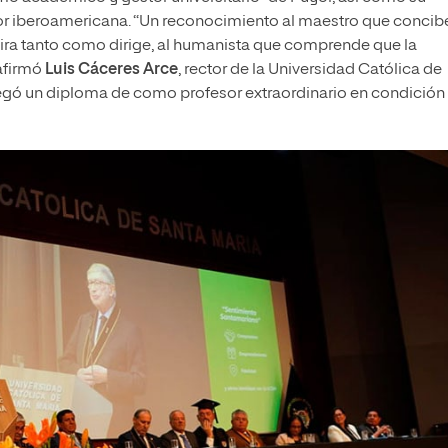
or iberoamericana. “Un reconocimiento al maestro que concibe
ira tanto como dirige, al humanista que comprende que la
 afirmó
Luis Cáceres Arce
, rector de la Universidad Católica de
regó un diploma de como profesor extraordinario en condición