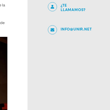
 la
¿TE
LLAMAMOS?
 de
INFO@UNIR.NET