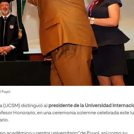
l Puyol.
a (UCSM) distinguió al
presidente de la Universidad Internaci
Profesor Honorario, en una ceremonia solemne celebrada este l
ario.
o académico y gestor universitario” de Puyol, así como su