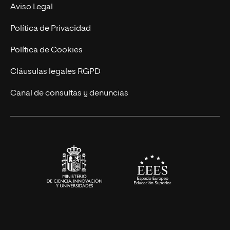
Experto Universitario
Nuestro Equipo
Aviso Legal
Postgrados
Trabaja en UNIR
Política de Privacidad
Cursos Universitarios
Actualidad
Política de Cookies
UNIR Revista
Cláusulas legales RGPD
Eventos
Canal de consultas y denuncias
Alianzas corporativas
Sala de prensa
Contacto