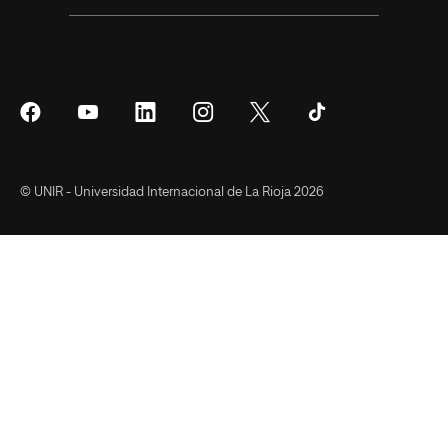
Síguenos
Síguenos
Síguenos
Síguenos
Síguenos
Síguenos
en
en
en
en
en
en
Facebook
YouTube
LinkedIn
Instagram
Twitter
Tiktok
© UNIR - Universidad Internacional de La Rioja 2026