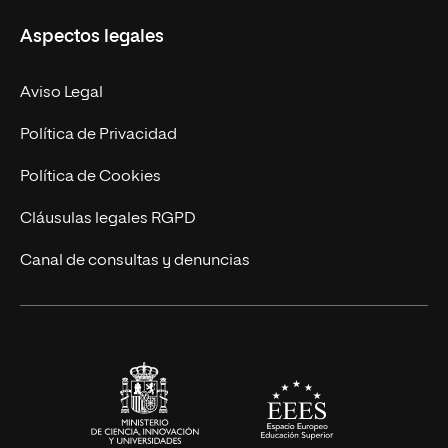
Misión y Valores
Aspectos legales
Doctorados
Facultades
Experto Universitario
Nuestro Equipo
Aviso Legal
Postgrados
Trabaja en UNIR
Política de Privacidad
Cursos Universitarios
Actualidad
Política de Cookies
UNIR Revista
Cláusulas legales RGPD
Eventos
Canal de consultas y denuncias
Alianzas corporativas
Sala de prensa
Contacto