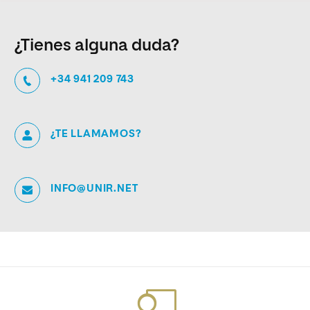
¿Tienes alguna duda?
+34 941 209 743
¿TE LLAMAMOS?
INFO@UNIR.NET