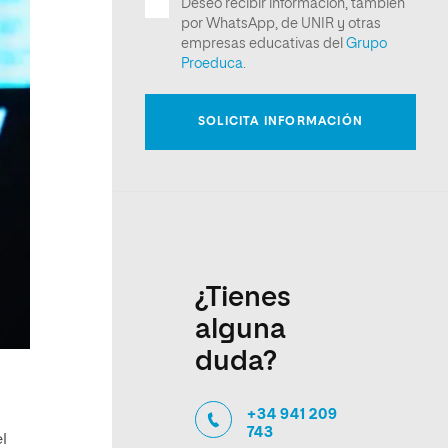
¿Tienes
alguna
duda?
+34 941 209
743
l