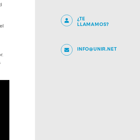
d
¿TE
LLAMAMOS?
el
INFO@UNIR.NET
r.
a