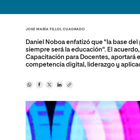
Diseño
Ingeniería y Tecnología
Ciencias P
Escuela de Humanidades
Ofici
Ciencias de la Salud
Diseño
Internacio
Inter
Normas de Organización y
Ciencias Sociales
Ciencias de la Salud
Funcionamiento
JOSÉ MARÍA FILLOL CUADRADO
Humanidades
Ciencias Sociales
Daniel Noboa enfatizó que "la base del 
Artes
Humanidades
siempre será la educación". El acuerdo
Música
Artes
Capacitación para Docentes, aportará es
competencia digital, liderazgo y aplicac
Música