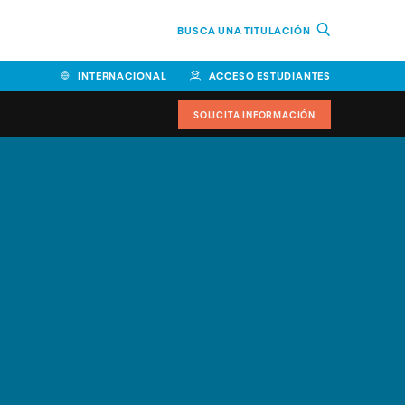
BUSCA UNA TITULACIÓN
INTERNACIONAL
ACCESO ESTUDIANTES
SOLICITA INFORMACIÓN
Facultad de Ciencias de la
Educación y Humanidades
Facultad de Ciencias de la
Salud
Facultad de Economía y
Empresa
Escuela Superior de Ingeniería
y Tecnología (ESIT)
Facultad de Derecho