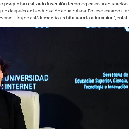
ado porque ha
realizado inversión tecnológica
en la educación. 
y un después en la educación ecuatoriana. Por eso estamos ta
onvenio. Hoy se está firmando un
hito para la educación
”, enfat