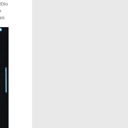
Ello
n
izó.