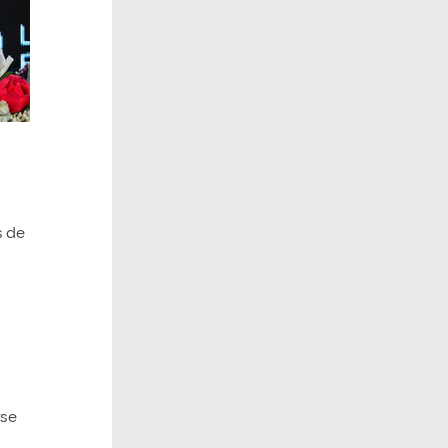
s de
rse