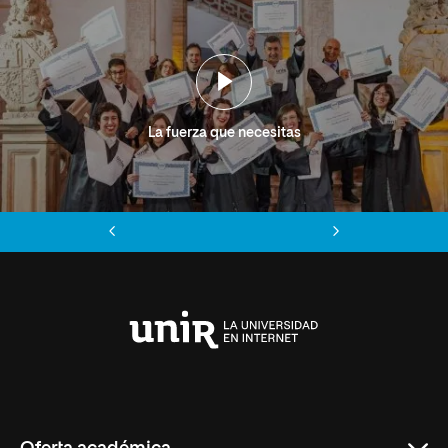
La fuerza que necesitas
Anterior
Siguiente
Universidad
Internacional
de
La
Rioja