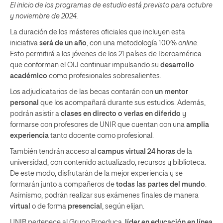
El inicio de los programas de estudio está previsto para octubre
y noviembre de 2024.
La duración de los másteres oficiales que incluyen esta
iniciativa
será de un año
, con una metodología 100%
online
.
Esto permitirá a los jóvenes de los 21 países de Iberoamérica
que conforman el OIJ continuar impulsando su
desarrollo
académico
como profesionales sobresalientes.
Los adjudicatarios de las becas contarán con
un mentor
personal
que los acompañará durante sus estudios. Además,
podrán asistir a
clases en directo o verlas en diferido
y
formarse con profesores de UNIR que cuentan con una
amplia
experiencia
tanto docente como profesional.
También tendrán acceso al
campus virtual 24 horas
de la
universidad, con contenido actualizado, recursos y biblioteca.
De este modo, disfrutarán de la mejor experiencia y se
formarán junto a compañeros de
todas las partes del mundo
.
Asimismo, podrán realizar sus exámenes finales de manera
virtual
o de forma
presencial
, según elijan.
UNIR pertenece al Grupo Proeduca,
líder en educación en línea