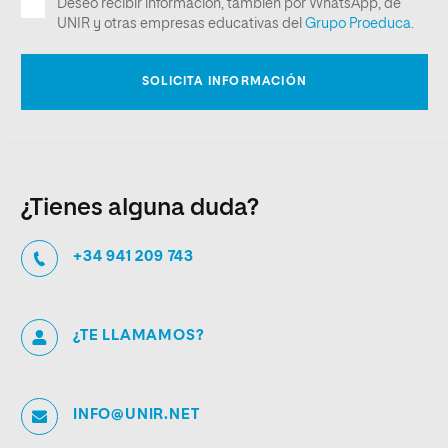
¿Tienes alguna duda?
+34 941 209 743
¿TE LLAMAMOS?
INFO@UNIR.NET