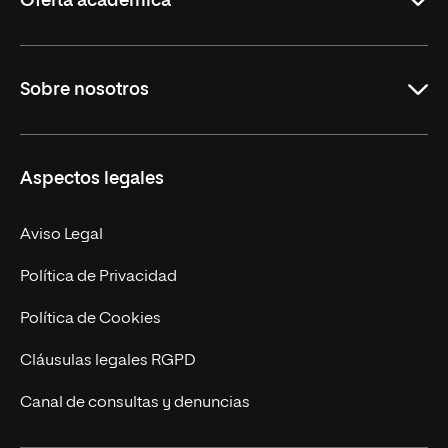
Oferta académica
Grados
Sobre nosotros
Másteres Oficiales
Másteres Propios
Misión y Valores
Aspectos legales
Doctorados
Facultades
Experto Universitario
Nuestro Equipo
Aviso Legal
Postgrados
Trabaja en UNIR
Política de Privacidad
Cursos Universitarios
Actualidad
Política de Cookies
UNIR Revista
Cláusulas legales RGPD
Eventos
Canal de consultas y denuncias
Alianzas corporativas