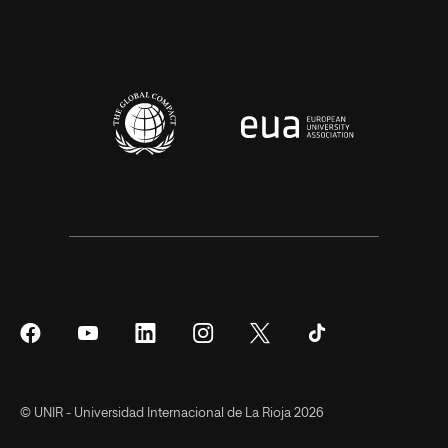
Síguenos
Síguenos
Síguenos
Síguenos
Síguenos
Síguenos
en
en
en
en
en
en
Facebook
YouTube
LinkedIn
Instagram
Twitter
Tiktok
© UNIR - Universidad Internacional de La Rioja 2026